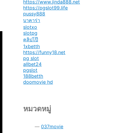
https://www.jinda888.net
https://pgslot99.life
pussy888
บาคาร่า
slotxo
slotpg
คลิปโป๊
1xbetth
https://funny18.net
pg slot
allbet24
pgslot
188betth
doomovie hd
หมวดหมู่
037movie