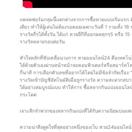
แพลตฟอร์มกลุ่มนี้แตกต่างจากการซื้อหวยแบบเริ่มแรก
เดียว ทำให้ผู้เล่นไม่ต้องรอคอยเฉพาะวันที่ 1 รวมทั้ง 
รางวัลถี่ๆได้ทั้งวัน ได้แก่ หวยยี่กีที่ออกผลทุกๆ5 หรื
รางวัลหลายรอบต่อวัน
หัวใจหลักที่ขับเคลื่อนวงการ หวยออนไลน์24 คือเทคโนโล
ได้ด้วยตัวเองผ่านหน้าหน้าจอคอมพิวเตอร์หรือสมาร์ทโฟ
กี่นาที การเลือกตัวเลขที่อยากได้โดยไม่มีข้อจำกัดเรื่อง
รางวัลเข้าบัญชีอัตโนมัติเมื่อถูกรางวัล ความสะดวกสบ
ได้อย่างสมบูรณ์แบบ ทำให้การ ซื้อสลากกินแบ่งออนไลน์ 2
กระโดด
เจาะลึกจำพวกของสลากกินแบ่งที่ได้รับความนิยมบนแพ
ความน่าดึงดูดใจที่สุดอย่างหนึ่งของเว็บ หวย24ออนไลน์