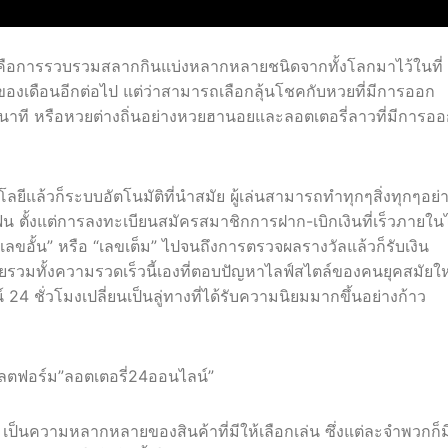
 คือการรวบรวมสลากกินแบ่งหลากหลายชนิดจากทั้งโลกมาไว้ในที่
16 ของเดือนอีกต่อไป แต่ว่าสามารถเลือกลุ้นโชคกับหวยที่มีการออก
อ 15 นาที หรือหวยต่างถิ่นอย่างหวยฮานอยและลอตเตอรี่ลาวที่มีการอ
ยีแล้วก็ระบบอัตโนมัติที่นำสมัย ผู้เล่นสามารถทำทุกๆสิ่งทุกๆอย่
น ตั้งแต่การลงทะเบียนสมัครสมาชิกการฝาก-เบิกเงินที่เร็วภายใน
 “เลขอั้น” หรือ “เลขเต็ม” ไปจนถึงการตรวจผลรางวัลแล้วก็รับเงิน
ายรวมทั้งความรวดเร็วนี้เองที่ตอบปัญหาไลฟ์สไตล์ของคนยุคสมัยใ
4 ชั่วโมงเปลี่ยนเป็นลู่ทางที่ได้รับความนิยมมากขึ้นอย่างก้าว
ลตฟอร์ม”ลอตเตอรี่24ออนไลน์”
 เป็นความหลากหลายของสินค้าที่มีให้เลือกเล่น ซึ่งแต่ละจำพวกก็ม