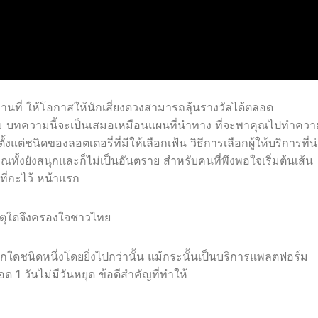
นที่ ให้โอกาสให้นักเสี่ยงดวงสามารถลุ้นรางวัลได้ตลอด
ตาม บทความนี้จะเป็นเสมอเหมือนแผนที่นำทาง ที่จะพาคุณไปทำคว
ต่ชนิดของลอตเตอรี่ที่มีให้เลือกเฟ้น วิธีการเลือกผู้ให้บริการที่น
ทั้งยังสนุกและก็ไม่เป็นอันตราย สำหรับคนที่พึงพอใจเริ่มต้นเส้น
ที่กะไว้ หน้าแรก
เหตุใดจึงครองใจชาวไทย
กใดชนิดหนึ่งโดยยิ่งไปกว่านั้น แม้กระนั้นเป็นบริการแพลตฟอร์ม
 1 วันไม่มีวันหยุด ข้อดีสำคัญที่ทำให้