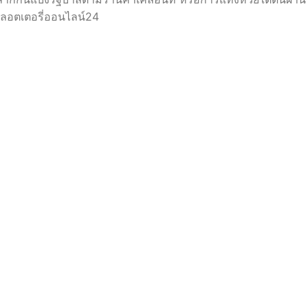
ว่า ลอตเตอรี่ออนไลน์24