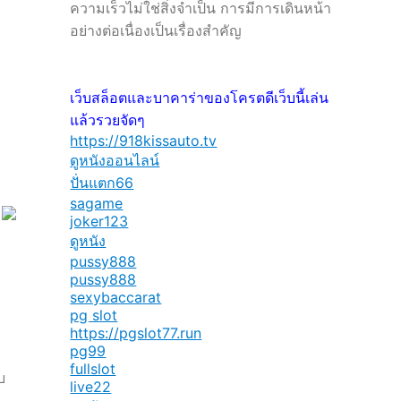
ความเร็วไม่ใช่สิ่งจำเป็น การมีการเดินหน้า
อย่างต่อเนื่องเป็นเรื่องสำคัญ
เว็บสล็อตและบาคาร่าของโครตดีเว็บนี้เล่น
แล้วรวยจัดๆ
https://918kissauto.tv
ดูหนังออนไลน์
ปั่นแตก66
sagame
joker123
ดูหนัง
pussy888
pussy888
sexybaccarat
pg slot
https://pgslot77.run
pg99
fullslot
บ
live22