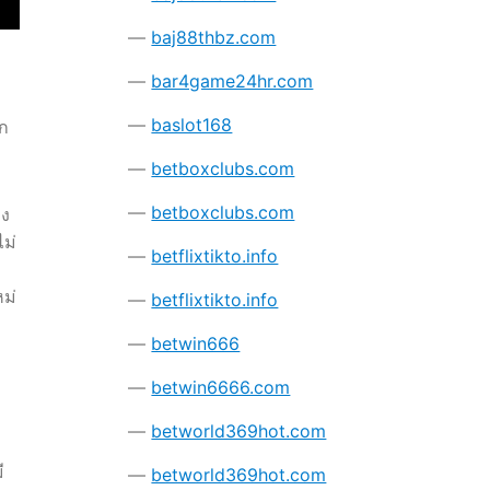
baj88thbz.com
bar4game24hr.com
baslot168
อก
betboxclubs.com
betboxclubs.com
าง
ไม่
betflixtikto.info
หม่
betflixtikto.info
betwin666
betwin6666.com
betworld369hot.com
ี
betworld369hot.com