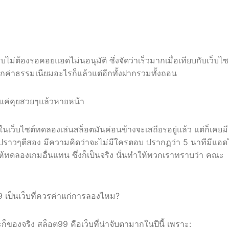
ต้องรอคอยแอดไม่นอนุมัติ ซึ่งจัดว่าเร็วมากเมื่อเทียบกับเว็บไซ
กค่าธรรมเนียมอะไรก็แล้วแต่อีกทั้งฝากรวมทั้งถอน
แค่คุยสวยๆแล้วหายหน้า
เว็บไซต์ทดลองเล่นสล็อตมันค่อนข้างจะเสถียรอยู่แล้ว แต่ก็เคยมี
ไปราวๆตีสอง มีความคิดว่าจะไม่มีใครตอบ ปรากฏว่า 5 นาทีมีแอด
้ทดลองเกมอื่นแทน ซึ่งก็เป็นจริง นั่นทำให้พวกเราทราบว่า คณะ
9 เป็นเว็บที่ควรค่าแก่การลองไหม?
ของจริง สล็อต99 คือเว็บที่น่าจับตามากในปีนี้ เพราะ: