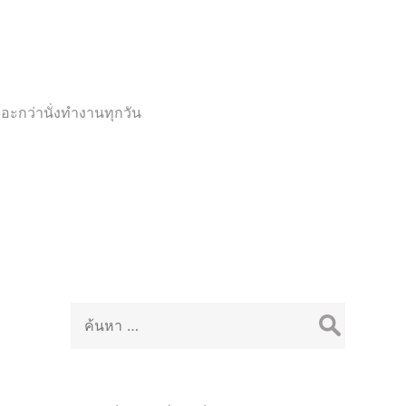
รชนะเงินจริง เงิน
อะกว่านั่งทำงานทุกวัน
Search
g
Contact
Welcome to the family!
for:
ค้นหา
สำหรับ: