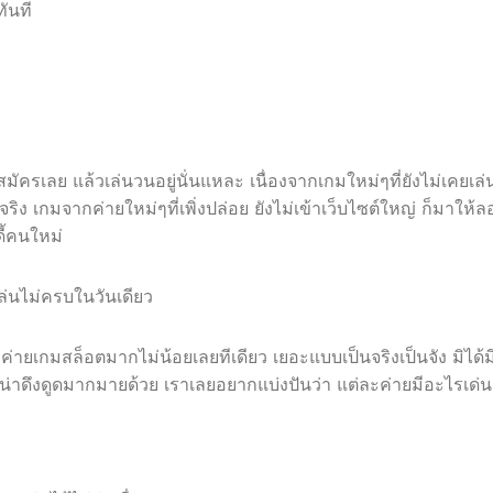
ันที
รเลย แล้วเล่นวนอยู่นั่นแหละ เนื่องจากเกมใหม่ๆที่ยังไม่เคยเล่
ง เกมจากค่ายใหม่ๆที่เพิ่งปล่อย ยังไม่เข้าเว็บไซต์ใหญ่ ก็มาให้ล
ดี้คนใหม่
ล่นไม่ครบในวันเดียว
็น ค่ายเกมสล็อตมากไม่น้อยเลยทีเดียว เยอะแบบเป็นจริงเป็นจัง มิได้ม
่น่าดึงดูดมากมายด้วย เราเลยอยากแบ่งปันว่า แต่ละค่ายมีอะไรเด่