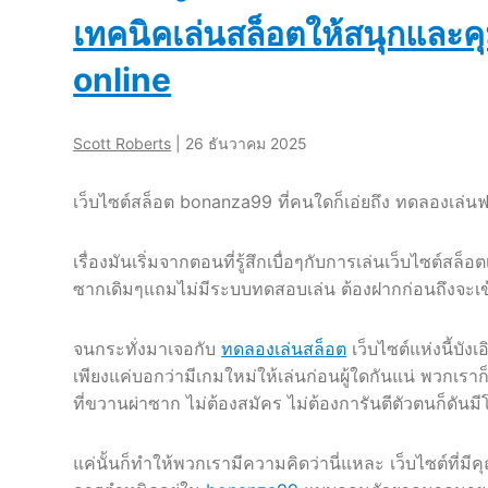
เทคนิคเล่นสล็อตให้สนุกและ
กับ
online
โอกาส
Scott Roberts
|
26 ธันวาคม 2025
ใน
เว็บไซต์สล็อต bonanza99 ที่คนใดก็เอ่ยถึง ทดลองเล่นฟร
การ
เรื่องมันเริ่มจากตอนที่รู้สึกเบื่อๆกับการเล่นเว็บไซต์ส
ซากเดิมๆแถมไม่มีระบบทดสอบเล่น ต้องฝากก่อนถึงจะเข้
ชนะ
จนกระทั่งมาเจอกับ
ทดลองเล่นสล็อต
เว็บไซต์แห่งนี้บัง
เพียงแค่บอกว่ามีเกมใหม่ให้เล่นก่อนผู้ใดกันแน่ พวกเร
เงิน
ที่ขวานผ่าซาก ไม่ต้องสมัคร ไม่ต้องการันตีตัวตนก็ดัน
จริง
แค่นั้นก็ทำให้พวกเรามีความคิดว่านี่แหละ เว็บไซต์ที่ม