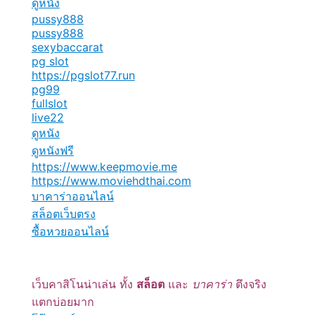
ดูหนัง
pussy888
pussy888
sexybaccarat
pg slot
https://pgslot77.run
pg99
fullslot
live22
ดูหนัง
ดูหนังฟรี
https://www.keepmovie.me
https://www.moviehdthai.com
บาคาร่าออนไลน์
สล็อตเว็บตรง
ซื้อหวยออนไลน์
เว็บคาสิโนน่าเล่น ทั้ง
สล็อต
และ
บาคาร่า
ตึงจริง
แตกบ่อยมาก