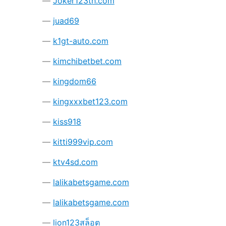
Joker123th.com
juad69
k1gt-auto.com
kimchibetbet.com
kingdom66
kingxxxbet123.com
kiss918
kitti999vip.com
ktv4sd.com
lalikabetsgame.com
lalikabetsgame.com
lion123สล็อต