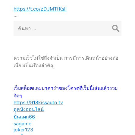
https://t.co/zDJMTfKsli
…
ค้นหา
สำหรับ:
ความเร็วไม่ใช่สิ่งจำเป็น การมีการเดินหน้าอย่างต่อ
เนื่องเป็นเรื่องสำคัญ
เว็บสล็อตและบาคาร่าของโครตดีเว็บนี้เล่นแล้วรวย
จัดๆ
https://918kissauto.tv
ดูหนังออนไลน์
ปั่นแตก66
sagame
joker123