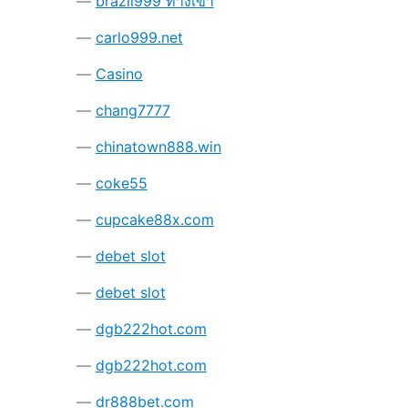
brazil999 ทางเข้า
carlo999.net
Casino
chang7777
chinatown888.win
coke55
cupcake88x.com
debet slot
debet slot
dgb222hot.com
dgb222hot.com
dr888bet.com