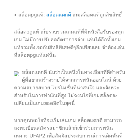
• สล็อตpgแท้:
สล็อตแตกดี
เกมสล็อตแท้ถูกลิขสิทธิ์
สล็อตpgแท้ เก็บรวบรวมเกมแท้ที่มีหนังสือรับรองทุก
เกม ไม่มีการปรับลดอัตราการจ่าย เล่นได้อีกทั้งเกม
แท้รวมทั้งเจอกับสิทธิพิเศษดีๆอีกเพียบเลย จำต้องเล่น
ที่สล็อตpgแท้แค่นั้น
สล็อตแตกดี นับว่าเป็นหนึ่งในทางเลือกที่ดีสำหรับ
ผู้ที่อยากสร้างรายได้จากการพนันออนไลน์ ด้วย
ความสบายสบาย โปรโมชั่นที่น่าสนใจ และจังหวะ
สำหรับในการทำเงินที่สูง ไม่ฉงนใจที่เกมสล็อตจะ
เปลี่ยนเป็นเกมยอดฮิตในยุคนี้
หากคุณพอใจที่จะเริ่มเล่นเกม สล็อตแตกดี สามารถ
ลงทะเบียนสมัครสมาชิกแล้วก็เข้าร่วมการพนัน
เหมาะ UFAP2 เพื่อสัมผัสประสบการณ์การเดิมพันที่