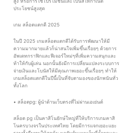
สูง หรือการใช้โปรโมชั่นและโบนัสให้กำเนิด
ประโยชน์สูงสุด
เกม สล็อตแตกดี 2025
ในปี 2025 เกมสล็อตแตกดีได้รับการพัฒนาให้มี
ความมากมายแล้วก็น่าสนใจเพิ่มขึ้นเรื่อยๆ ด้วยการ
อัพเดทกราฟิกและฟีเจอร์ใหม่ๆที่เพิ่มความสนุกและ
ท้าให้กับผู้เล่น นอกนั้นยังมีการเปลี่ยนแปลงระบบการ
จ่ายเงินและโบนัสให้มีคุณภาพเยอะขึ้นเรื่อยๆ ทำให้
เกมสล็อตแตกดีในปีนี้เป็นที่จับตามองของนักพนันทั่ว
ทั้งโลก
• สล็อตpg: ผู้นำด้านเว็บตรงที่ไม่ผ่านเอเย่นต์
สล็อต pg เป็นคาสิโนยักษ์ใหญ่ที่ให้บริการเกมคาสิ
โนครบวงจรในประเทศไทย โดยมีการแจกเยอะแยะ
รวมทั้งคืนทุนให้สุดคุ้ม มากับต้นแบบเว็บที่ล้ำยุคและ