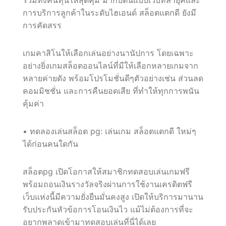
การบริการลูกค้าในระดับไฮเอนด์ สล็อตแตกดี ยังมี
การคัดสรร
เกมคาสิโนให้เลือกเล่นอย่างนานัปการ โดยเฉพาะ
อย่างยิ่งเกมสล็อตออนไลน์ที่มีให้เลือกหลายเกมจาก
หลายค่ายดัง พร้อมโปรโมชั่นดีๆตัวอย่างเช่น ส่วนลด
คอมมิชชั่น และการคืนยอดเสีย ที่ทำให้ทุกการพนัน
คุ้มค่า
• ทดลองเล่นสล็อต pg: เล่นเกม สล็อตแตกดี ใหม่ๆ
ได้ก่อนคนใดกัน
สล็อตpg เปิดโอกาสให้สมาชิกทดสอบเล่นเกมฟรี
พร้อมถอนเงินรางวัลจริงผ่านการใช้งานเครดิตฟรี
เว็บแห่งนี้มีความยั่งยืนมั่นคงสูง เปิดให้บริการมานาน
รับประกันหัวข้อการโอนเงินไว แม้ไม่ต้องการที่จะ
อยากพลาดเข้ามาทดสอบเล่นที่นี่ได้เลย