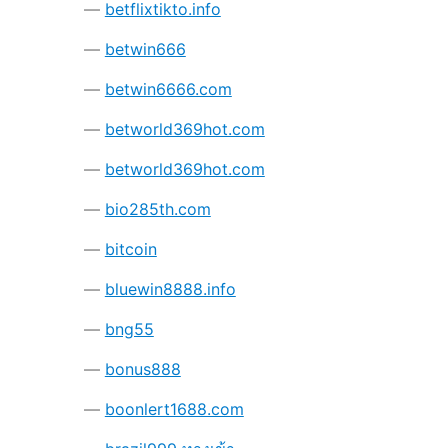
betflixtikto.info
betwin666
betwin6666.com
betworld369hot.com
betworld369hot.com
bio285th.com
bitcoin
bluewin8888.info
bng55
bonus888
boonlert1688.com