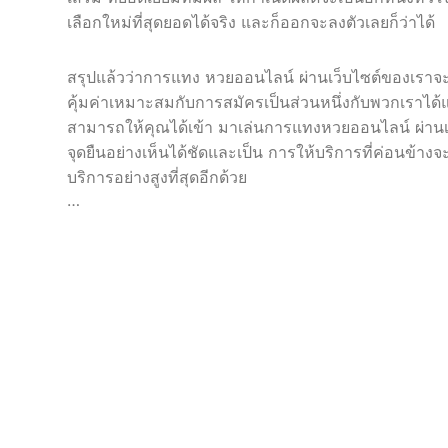
เลือกใหม่ที่สุดยอดได้จริง และก็ออกจะลงตัวเลยก็ว่าได้
สรุปแล้วว่าการแทง หวยออนไลน์ ผ่านเว็บไซต์ของเราจะเ
คุ้มค่าเหมาะสมกับการสมัครเป็นส่วนหนึ่งกับพวกเราได้แล้ว
สามารถให้คุณได้เข้า มาเล่นการแทงหวยออนไลน์ ผ่านเว
จุดยืนอย่างเห็นได้ชัดและเป็น การให้บริการที่ค่อนข้างจ
บริการอย่างสูงที่สุดอีกด้วย
…