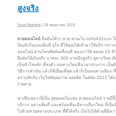
สูงจริง
กับ
Scott Roberts
|
29 พฤษภาคม 2023
โอกาส
หวยออนไลน์
ยืนยันได้ว่า หวย ผ่านเว็บ lotto432s.co ให
ใน
บันเทิงใจแบบเต็มที่ จุใจ ที่ให้คุณได้เข้ามาใช้บริการก
ออนไลน์ ผ่านโทรศัพท์เคลื่อนที่ ของเราได้ ตลอด 24 ชั่ว
ยืนยันได้เงินจริง บาทละ 900 บาทมีอยู่จริง ลู่ทางใหม่ ที่
การ
เป็นหัวใจหลัก ที่ลงตัว หนทางใหม่ที่นานาประการ เป็นต
วิธีการทำเงิน แล้วก็ดีเยี่ยมที่สุด แล้วก็เป็นหนทางเลือก ที
ชนะ
ทราบจักกับ เว็บไซต์คุณภาพ ยอดฮิต ในสมัย 2023 ได้อ
ง่ายดาย
เงิน
น่าเชื่อเลยว่านี่เป็น สุดยอดเว็บแทง หวยออนไลน์ รายปีน
บริการ อย่างเต็มที่ และพร้อมที่จะมีทางเลือกใหม่ ที่เป็
จริง
ไปด้วยหวยหลายประเภท ที่ดีได้จริง เป็นไปได้ด้วยดีมีความ