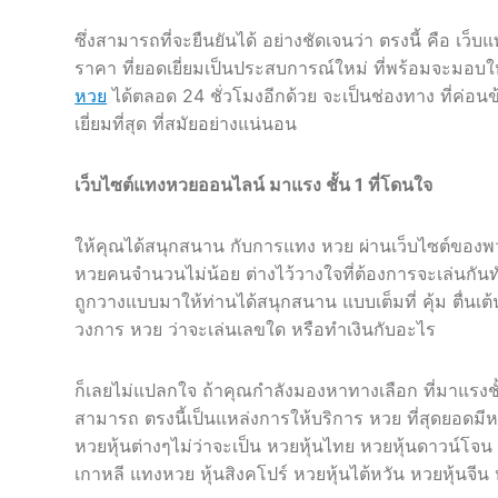
ซึ่งสามารถที่จะยืนยันได้ อย่างชัดเจนว่า ตรงนี้ คือ เว็บแ
เงิน
ราคา ที่ยอดเยี่ยมเป็นประสบการณ์ใหม่ ที่พร้อมจะมอบให
หวย
ได้ตลอด 24 ชั่วโมงอีกด้วย จะเป็นช่องทาง ที่ค่อนข้า
รางวัล
เยี่ยมที่สุด ที่สมัยอย่างแน่นอน
เว็บไซต์แทงหวยออนไลน์ มาแรง ชั้น 1 ที่โดนใจ
สูงสุด
ให้คุณได้สนุกสนาน กับการแทง หวย ผ่านเว็บไซต์ของพวกเรา
กว่า
หวยคนจำนวนไม่น้อย ต่างไว้วางใจที่ต้องการจะเล่นกันทั
ถูกวางแบบมาให้ท่านได้สนุกสนาน แบบเต็มที่ คุ้ม ตื่นเต
10
วงการ หวย ว่าจะเล่นเลขใด หรือทำเงินกับอะไร
ล้าน
ก็เลยไม่แปลกใจ ถ้าคุณกำลังมองหาทางเลือก ที่มาแรงชั
สามารถ ตรงนี้เป็นแหล่งการให้บริการ หวย ที่สุดยอดมีหว
หวยหุ้นต่างๆไม่ว่าจะเป็น หวยหุ้นไทย หวยหุ้นดาวน์โจน ห
บาท
เกาหลี แทงหวย หุ้นสิงคโปร์ หวยหุ้นไต้หวัน หวยหุ้นจีน 