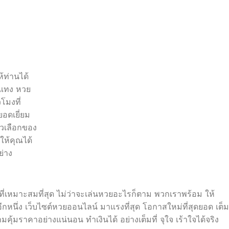
้ท่านได้
ารแทง หวย
โมงที่
ยอดเยี่ยม
ัวเลือกของ
่ให้คุณได้
ย่าง
ี้ที่เหมาะสมที่สุด ไม่ว่าจะเล่นหวยอะไรก็ตาม พวกเราพร้อม ให้
นอีกหนึ่ง เว็บไซต์หวยออนไลน์ มาแรงที่สุด โอกาสใหม่ที่สุดยอด เต็
คุ้มราคาอย่างแน่นอน ทำเงินได้ อย่างเต็มที่ จุใจ เร้าใจได้จริง