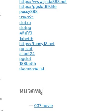
https://www.jinda888.net
https://pgslot99.life
pussy888
ง
บาคาร่า
slotxo
slotpg
คลิปโป๊
1xbetth
https://funny18.net
pg slot
allbet24
pgslot
188betth
doomovie hd
าม
หมวดหมู่
าะ
037movie
่น