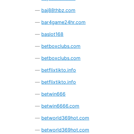
baj88thbz.com
bar4game24hr.com
baslot168
betboxclubs.com
betboxclubs.com
betflixtikto.info
betflixtikto.info
betwin666
betwin6666.com
betworld369hot.com
betworld369hot.com