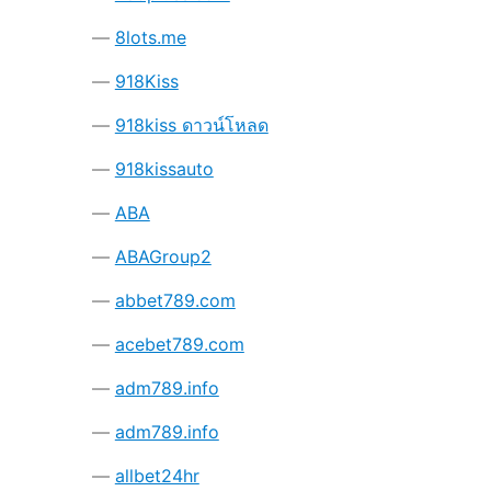
8lots.me
918Kiss
918kiss ดาวน์โหลด
918kissauto
ABA
ABAGroup2
abbet789.com
acebet789.com
adm789.info
adm789.info
allbet24hr