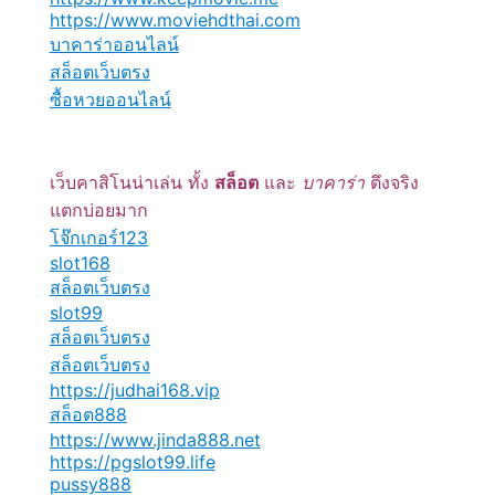
https://www.moviehdthai.com
บาคาร่าออนไลน์
สล็อตเว็บตรง
ซื้อหวยออนไลน์
เว็บคาสิโนน่าเล่น ทั้ง
สล็อต
และ
บาคาร่า
ตึงจริง
แตกบ่อยมาก
โจ๊กเกอร์123
slot168
สล็อตเว็บตรง
slot99
สล็อตเว็บตรง
สล็อตเว็บตรง
https://judhai168.vip
สล็อต888
https://www.jinda888.net
https://pgslot99.life
pussy888