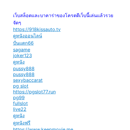
เว็บสล็อตและบาคาร่าของโครตดีเว็บนี้เล่นแล้วรวย
จัดๆ
https://918kissauto.tv
ดูหนังออนไลน์
ปั่นแตก66
sagame
joker123
ดูหนัง
pussy888
pussy888
sexybaccarat
pg slot
https://pgslot77.run
pg99
fullslot
live22
ดูหนัง
ดูหนังฟรี
https://www.keepmovie.me