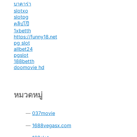
บาคาร่า
slotxo
slotpg
คลิปโป๊
1xbetth
https://funny18.net
pg slot
allbet24
pgslot
188betth
doomovie hd
หมวดหมู่
037movie
1688vegasx.com