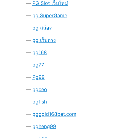
PG Slot เว็บใหม่
pg SuperGame
pg สล็อต
pg เว็บตรง
pg168
pg77
Pg99
pgceo
pgfish
pggold168bet.com
pgheng99