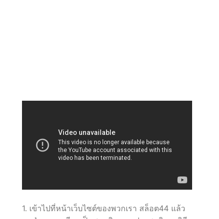
1. เข้าไปที่หน้าเว็บไซต์ของพวกเรา สล็อต44 แล้ว