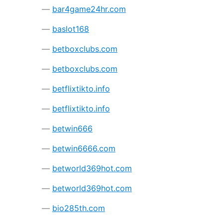
bar4game24hr.com
baslot168
betboxclubs.com
betboxclubs.com
betflixtikto.info
betflixtikto.info
betwin666
betwin6666.com
betworld369hot.com
betworld369hot.com
bio285th.com