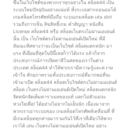
ขึ้นในเว็บไซต์ของพวกเราทุกอย่างใน สล็อต44 เป็น
ระบบใหม่ปัจจุบันอย่างแน่แท้ ทั้งระบบฝากถอนออโต้
เกมสล็อตโทรศัพท์มือถือ ระบบเกมสล็อต เล่น slot
รวมถึงการเซ็น ลิขสิทธิ์เกม คำสัญญา หนังสือ
License สล็อต44 หรือ สล็อตเว็บตรงไม่ผ่านเอเย่นต์
นั้น เป็น เว็บไซต์ตรงไม่ผ่านเอเย่นต์เปิดใหม่ ที่มี
ลัษณะทิศทางว่าจะเป็นเว็บไซต์ สล็อตแตกหนัก มา
แรง ที่เยี่ยมที่สุดในปีนี้เลยก็ว่าได้แรง แล้วก็จาก
ประสบการณ์การเปิดคาสิโนสดของเราในต่าง
ประเทศ สล็อต44 ทำให้พวกเรามีความรู้และความ
เข้าใจ สักยภาพรวมทั้งประสบการณ์ที่มากพอที่จะ
เข้ามาเปิด สล็อต44 สล็อตเว็บไซต์ตรงไม่ผ่านเอเย่นต์
สล็อต เว็บตรงไม่ผ่านเอเย่นต์เปิดใหม่ สล็อตแตกหนัก
จัดหนักจัดเต็มคาราเบลของแท้ แตกไม่ตัวแม่จะ
ห่วงใยเพื่อ! ได้อย่างไม่ยากไม่เย็นนัก เนื่องมาจาก
พวกเราเอาระบบของ เกมสล็อตโทรศัพท์เคลื่อนที่ ที่
มีเกมสล็อตทุกค่ายมารวมกันไว้ที่เราที่เดียวให้พวก
เราได้ เล่น เว็บตรงไม่ผ่านเอเย่นต์เปิดใหม่ อย่าง