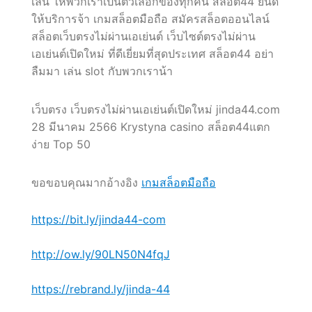
เล่น ให้พวกเราเป็นตัวเลือกของทุกคน สล็อต44 ยินดี
ให้บริการจ้า เกมสล็อตมือถือ สมัครสล็อตออนไลน์
สล็อตเว็บตรงไม่ผ่านเอเย่นต์ เว็บไซต์ตรงไม่ผ่าน
เอเย่นต์เปิดใหม่ ที่ดีเยี่ยมที่สุดประเทศ สล็อต44 อย่า
ลืมมา เล่น slot กับพวกเราน้า
เว็บตรง เว็บตรงไม่ผ่านเอเย่นต์เปิดใหม่ jinda44.com
28 มีนาคม 2566 Krystyna casino สล็อต44แตก
ง่าย Top 50
ขอขอบคุณมากอ้างอิง
เกมสล็อตมือถือ
https://bit.ly/jinda44-com
http://ow.ly/90LN50N4fqJ
https://rebrand.ly/jinda-44