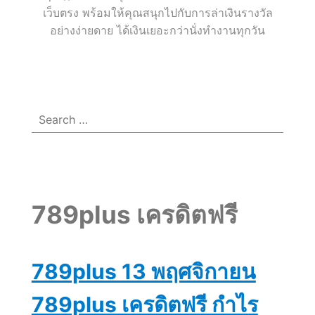
กับ
เว็บตรง พร้อมให้คุณสนุกไปกับการล่าเงินรางวัล
อย่างง่ายดาย ได้เงินเยอะกว่านั่งทำงานทุกวัน
Menu
☰
โอกาส
ใน
Search
for:
การ
ชนะ
789plus เครดิตฟรี
เงิน
789plus 13 พฤศจิกายน
จริง
789plus เครดิตฟรี กำไร