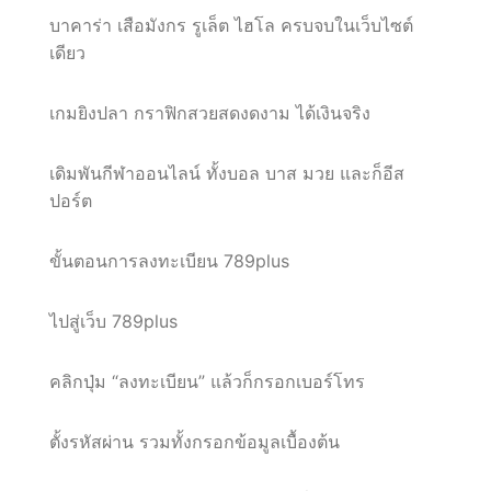
บาคาร่า เสือมังกร รูเล็ต ไฮโล ครบจบในเว็บไซต์
เดียว
เกมยิงปลา กราฟิกสวยสดงดงาม ได้เงินจริง
เดิมพันกีฬาออนไลน์ ทั้งบอล บาส มวย และก็อีส
ปอร์ต
ขั้นตอนการลงทะเบียน 789plus
ไปสู่เว็บ 789plus
คลิกปุ่ม “ลงทะเบียน” แล้วก็กรอกเบอร์โทร
ตั้งรหัสผ่าน รวมทั้งกรอกข้อมูลเบื้องต้น