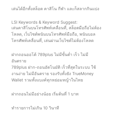
เล่นได้อีกทั้งสล็อต คาสิโน กีฬา และก็สลากกินแบ่ง
LSI Keywords & Keyword Suggest:
เล่นคาสิโนบนโทรศัพท์เคลื่อนที่, สล็อตมือถือไม่ต้อง
โหลด, เว็บไซต์พนันบนโทรศัพท์มือถือ, พนันบอล
โทรศัพท์เคลื่อนที่, เล่นผ่านเว็บไซต์ไม่ต้องโหลด
ฝากถอนออโต้ 789plus ไม่มีขั้นต่ำ เร็ว ไม่มี
อันตราย
789plus ฝาก-ถอนอัตโนมัติ เร็วที่สุดในระบบ ใช้
งานง่าย ไม่มีอันตราย รองรับทั้งยัง TrueMoney
Wallet รวมทั้งแบงค์ทุกหย่อมหญ้าในไทย
ฝากถอนไม่มีอย่างน้อย เริ่มต้นที่ 1 บาท
ทำรายการไม่เกิน 10 วินาที