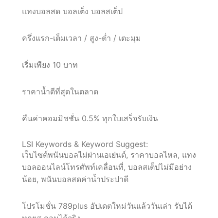
แทงบอลสด บอลเต็ง บอลสเต็ป
ครึ่งแรก-เต็มเวลา / สูง-ต่ำ / เตะมุม
เริ่มเพียง 10 บาท
ราคาน้ำดีที่สุดในตลาด
คืนค่าคอมมิชชั่น 0.5% ทุกใบเสร็จรับเงิน
LSI Keywords & Keyword Suggest:
เว็บไซต์พนันบอลไม่ผ่านเอเย่นต์, ราคาบอลไหล, แทง
บอลออนไลน์โทรศัพท์เคลื่อนที่, บอลสเต็ปไม่มีอย่าง
น้อย, พนันบอลสดค่าน้ำประปาดี
โปรโมชั่น 789plus อัปเดตใหม่วันแล้ววันเล่า รับได้
ทุกยูส ถอนได้จริง