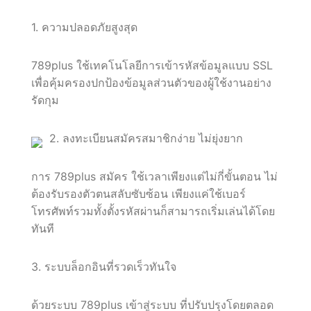
1. ความปลอดภัยสูงสุด
789plus ใช้เทคโนโลยีการเข้ารหัสข้อมูลแบบ SSL
เพื่อคุ้มครองปกป้องข้อมูลส่วนตัวของผู้ใช้งานอย่าง
รัดกุม
2. ลงทะเบียนสมัครสมาชิกง่าย ไม่ยุ่งยาก
การ 789plus สมัคร ใช้เวลาเพียงแต่ไม่กี่ขั้นตอน ไม่
ต้องรับรองตัวตนสลับซับซ้อน เพียงแค่ใช้เบอร์
โทรศัพท์รวมทั้งตั้งรหัสผ่านก็สามารถเริ่มเล่นได้โดย
ทันที
3. ระบบล็อกอินที่รวดเร็วทันใจ
ด้วยระบบ 789plus เข้าสู่ระบบ ที่ปรับปรุงโดยตลอด