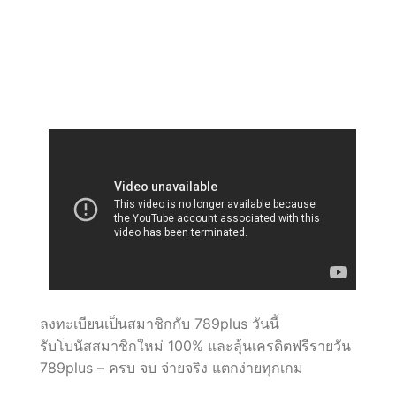
ลงทะเบียนเป็นสมาชิกกับ 789plus วันนี้
รับโบนัสสมาชิกใหม่ 100% และลุ้นเครดิตฟรีรายวัน
789plus – ครบ จบ จ่ายจริง แตกง่ายทุกเกม