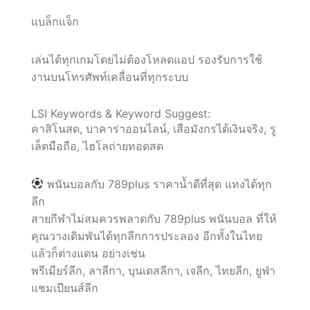
แบล็กแจ็ก
เล่นได้ทุกเกมโดยไม่ต้องโหลดแอป รองรับการใช้
งานบนโทรศัพท์เคลื่อนที่ทุกระบบ
LSI Keywords & Keyword Suggest:
คาสิโนสด, บาคาร่าออนไลน์, เสือมังกรได้เงินจริง, รู
เล็ตมือถือ, ไฮโลถ่ายทอดสด
พนันบอลกับ 789plus ราคาน้ำดีที่สุด แทงได้ทุก
ลีก
สายกีฬาไม่สมควรพลาดกับ 789plus พนันบอล ที่ให้
คุณวางเดิมพันได้ทุกลีกการประลอง อีกทั้งในไทย
แล้วก็ต่างแดน อย่างเช่น
พรีเมียร์ลีก, ลาลีกา, บุนเดสลีกา, เจลีก, ไทยลีก, ยูฟ่า
แชมเปียนส์ลีก