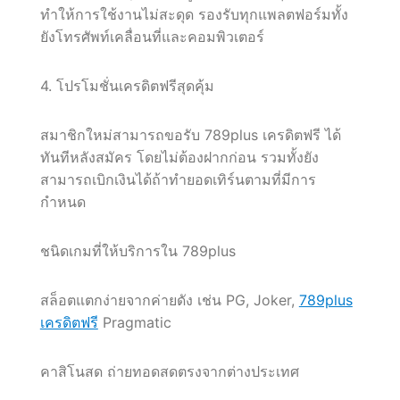
ทำให้การใช้งานไม่สะดุด รองรับทุกแพลตฟอร์มทั้ง
ยังโทรศัพท์เคลื่อนที่และคอมพิวเตอร์
4. โปรโมชั่นเครดิตฟรีสุดคุ้ม
สมาชิกใหม่สามารถขอรับ 789plus เครดิตฟรี ได้
ทันทีหลังสมัคร โดยไม่ต้องฝากก่อน รวมทั้งยัง
สามารถเบิกเงินได้ถ้าทำยอดเทิร์นตามที่มีการ
กำหนด
ชนิดเกมที่ให้บริการใน 789plus
สล็อตแตกง่ายจากค่ายดัง เช่น PG, Joker,
789plus
เครดิตฟรี
Pragmatic
คาสิโนสด ถ่ายทอดสดตรงจากต่างประเทศ