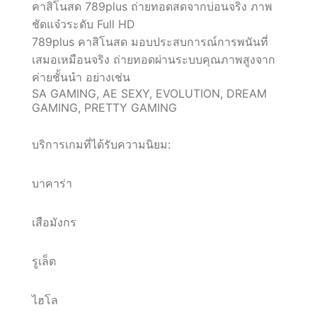
คาสิโนสด 789plus ถ่ายทอดสดจากบ่อนจริง ภาพ
ชัดแจ๋วระดับ Full HD
789plus คาสิโนสด มอบประสบการณ์การพนันที่
เสมอเหมือนจริง ถ่ายทอดผ่านระบบคุณภาพสูงจาก
ค่ายชั้นนำ อย่างเช่น
SA GAMING, AE SEXY, EVOLUTION, DREAM
GAMING, PRETTY GAMING
บริการเกมที่ได้รับความนิยม:
บาคาร่า
เสือมังกร
รูเล็ต
ไฮโล