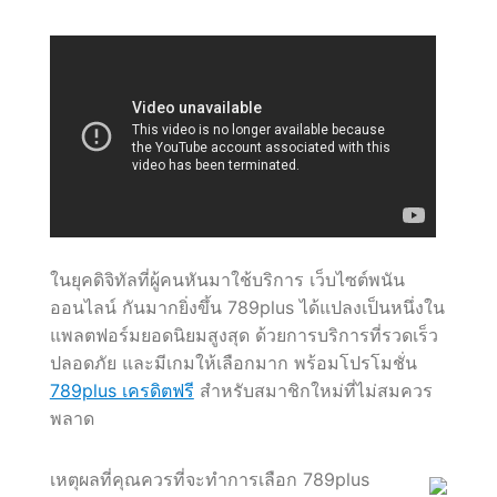
ถอน
ได้
ทันที
ในยุคดิจิทัลที่ผู้คนหันมาใช้บริการ เว็บไซต์พนัน
ออนไลน์ กันมากยิ่งขึ้น 789plus ได้แปลงเป็นหนึ่งใน
แพลตฟอร์มยอดนิยมสูงสุด ด้วยการบริการที่รวดเร็ว
ปลอดภัย และมีเกมให้เลือกมาก พร้อมโปรโมชั่น
789plus เครดิตฟรี
สำหรับสมาชิกใหม่ที่ไม่สมควร
พลาด
เหตุผลที่คุณควรที่จะทำการเลือก 789plus