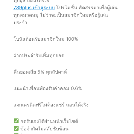
789plus เข้าสู่ระบบ
โปรโมชั่น คัดสรรมาเพื่อผู้เล่น
ทุกหมวดหมู่ ไม่ว่าจะเป็นสมาชิกใหม่หรือผู้เล่น
ประจำ
โบนัสต้อนรับสมาชิกใหม่ 100%
ฝากประจำรับเพิ่มทุกยอด
คืนยอดเสีย 5% ทุกสัปดาห์
แนะนำเพื่อนพ้องรับค่าคอม 0.6%
แจกเครดิตฟรีไม่ต้องแชร์ ถอนได้จริง
กดรับเองได้ผ่านหน้าเว็บไซต์
ข้อจำกัดไม่สลับซับซ้อน