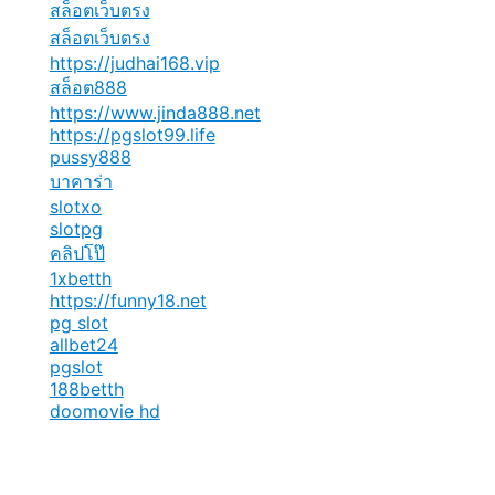
สล็อตเว็บตรง
สล็อตเว็บตรง
https://judhai168.vip
สล็อต888
https://www.jinda888.net
https://pgslot99.life
pussy888
บาคาร่า
slotxo
slotpg
คลิปโป๊
1xbetth
https://funny18.net
pg slot
allbet24
pgslot
188betth
doomovie hd