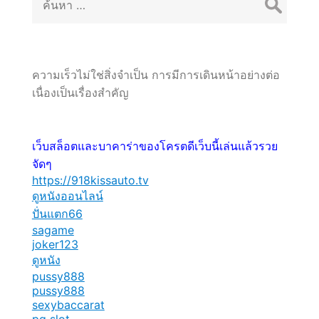
สำหรับ:
ความเร็วไม่ใช่สิ่งจำเป็น การมีการเดินหน้าอย่างต่อ
เนื่องเป็นเรื่องสำคัญ
เว็บสล็อตและบาคาร่าของโครตดีเว็บนี้เล่นแล้วรวย
จัดๆ
https://918kissauto.tv
ดูหนังออนไลน์
ปั่นแตก66
sagame
joker123
ดูหนัง
pussy888
pussy888
sexybaccarat