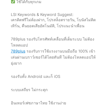
ใช้ได้กับทุกเกม
LSI Keywords & Keyword Suggest:
เครดิตฟรีไม่ต้องฝาก, โปรสล็อตรายวัน, โบนัสไม่ติด
เทิร์น, คืนยอดเสียอัตโนมัติ, โปรแนะนำเพื่อน
789plus รองรับโทรศัพท์เคลื่อนที่เต็มระบบ ไม่ต้อง
โหลดแอป
789plus
รองรับการใช้แรงงานบนมือถือ 100% เข้า
เล่นผ่านเบราว์เซอร์ได้โดยทันที ไม่ต้องโหลดแอปให้
ยุ่งยาก
รองรับทั้ง Android และก็ iOS
ระบบเสถียร ไม่กระตุก
อินเทอร์เฟซภาษาไทย ใช้งานง่าย