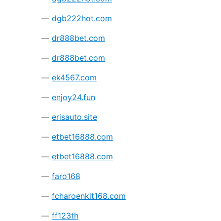
dgb222hot.com
dr888bet.com
dr888bet.com
ek4567.com
enjoy24.fun
erisauto.site
etbet16888.com
etbet16888.com
faro168
fcharoenkit168.com
ff123th