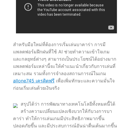
สำหรับมือใหม่ที่ต้องการเริ่มเล่นบาคาร่า การมี
แพลตฟอร์มฝึกฝนที่ใช้ AI ช่วยทำความเข้าใจเกม
และกลยุทธ์ต่างๆ สามารถเป็นประโยชน์ได้อย่างมาก
แพลตฟอร์มเหล่านี้จะให้คำแนะนำเกี่ยวกับการเล่นที่
เหมาะสม รวมทั้งการจำลองสถานการณ์ในเกม
allone745 เครดิตฟรี
เพื่อเพิ่มทักษะและความมั่นใจ
ก่อนเริ่มเล่นด้วยเงินจริง
สรุปได้ว่า การพัฒนาทางเทคโนโลยีทั้งหมดนี้ได้
สร้างความเปลี่ยนแปลงเชิงบวกให้กับวงการบา
คาร่า ทำให้การเล่นเกมมีประสิทธิภาพมากขึ้น
ปลอดภัยขึ้น และมีประสบการณ์อันน่าตื่นเต้นมากขึ้น