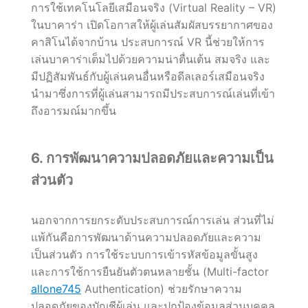
การใช้เทคโนโลยีเสมือนจริง (Virtual Reality – VR)
ในบาคาร่า เปิดโอกาสให้ผู้เล่นสัมผัสบรรยากาศของ
คาสิโนได้จากบ้าน ประสบการณ์ VR นี้ช่วยให้การ
เล่นบาคาร่าเต็มไปด้วยความน่าตื่นเต้น สมจริง และ
มีปฏิสัมพันธ์กับผู้เล่นคนอื่นหรือดีลเลอร์เสมือนจริง
นำมาซึ่งการที่ผู้เล่นสามารถมีประสบการณ์เล่นที่เข้า
ถึงอารมณ์มากขึ้น
6. การพัฒนาความปลอดภัยและความเป็น
ส่วนตัว
นอกจากการยกระดับประสบการณ์การเล่น ส่วนที่ไม่
แพ้กันคือการพัฒนาด้านความปลอดภัยและความ
เป็นส่วนตัว การใช้ระบบการเข้ารหัสข้อมูลขั้นสูง
และการใช้การยืนยันตัวตนหลายชั้น (Multi-factor
allone745
Authentication) ช่วยรักษาความ
ปลอดภัยของบัญชีผู้เล่น และปกป้องข้อมูลส่วนบุคคล