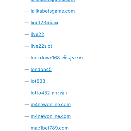
lalikabetsgame.com
lion123สล็อต
live22
live22slot
lockdown168 เข้าสู่ระบบ
london45
lot888
lotto432 ทางเข้า
m4newonline.com
m4newonline.com
mac1bet789.com