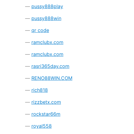
pussy888play
pussy888win
qr code
ramclubx.com
ramclubx.com
rasri365day.com
RENO88WIN.COM
rich818
rizzbetx.com
rockstar66m
royal558