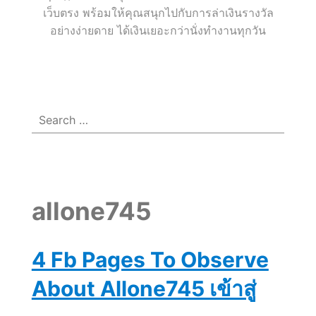
กับ
เว็บตรง พร้อมให้คุณสนุกไปกับการล่าเงินรางวัล
อย่างง่ายดาย ได้เงินเยอะกว่านั่งทำงานทุกวัน
Menu
☰
โอกาส
ใน
Search
for:
การ
ชนะ
allone745
เงิน
4 Fb Pages To Observe
จริง
About Allone745 เข้าสู่