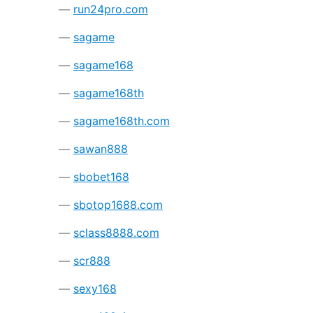
run24pro.com
sagame
sagame168
sagame168th
sagame168th.com
sawan888
sbobet168
sbotop1688.com
sclass8888.com
scr888
sexy168