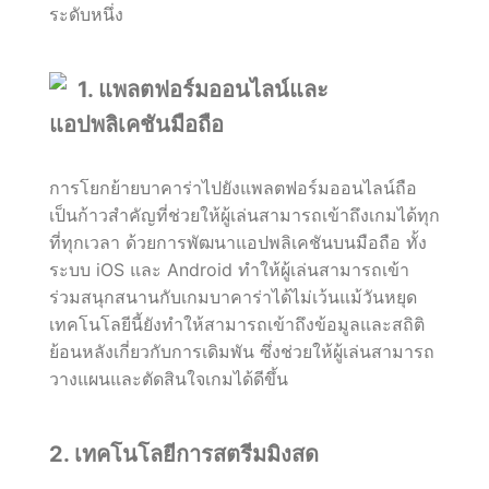
ถอน
ระดับหนึ่ง
ได้
1. แพลตฟอร์มออนไลน์และ
แอปพลิเคชันมือถือ
ทันที
การโยกย้ายบาคาร่าไปยังแพลตฟอร์มออนไลน์ถือ
เป็นก้าวสำคัญที่ช่วยให้ผู้เล่นสามารถเข้าถึงเกมได้ทุก
ที่ทุกเวลา ด้วยการพัฒนาแอปพลิเคชันบนมือถือ ทั้ง
ระบบ iOS และ Android ทำให้ผู้เล่นสามารถเข้า
ร่วมสนุกสนานกับเกมบาคาร่าได้ไม่เว้นแม้วันหยุด
เทคโนโลยีนี้ยังทำให้สามารถเข้าถึงข้อมูลและสถิติ
ย้อนหลังเกี่ยวกับการเดิมพัน ซึ่งช่วยให้ผู้เล่นสามารถ
วางแผนและตัดสินใจเกมได้ดีขึ้น
2. เทคโนโลยีการสตรีมมิงสด