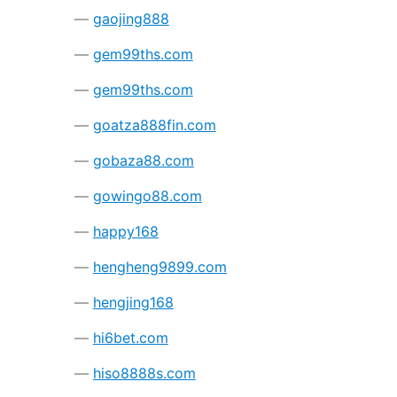
gaojing888
gem99ths.com
gem99ths.com
goatza888fin.com
gobaza88.com
gowingo88.com
happy168
hengheng9899.com
hengjing168
hi6bet.com
hiso8888s.com