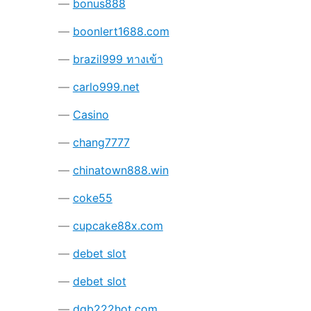
bonus888
boonlert1688.com
brazil999 ทางเข้า
carlo999.net
Casino
chang7777
chinatown888.win
coke55
cupcake88x.com
debet slot
debet slot
dgb222hot.com