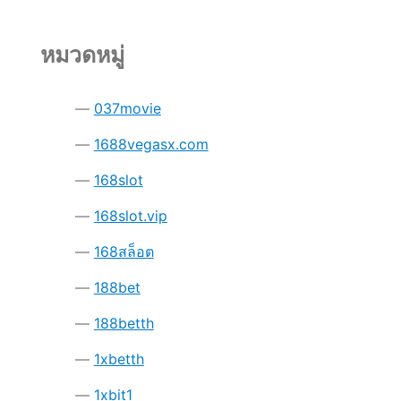
หมวดหมู่
037movie
1688vegasx.com
168slot
168slot.vip
168สล็อต
188bet
188betth
1xbetth
1xbit1