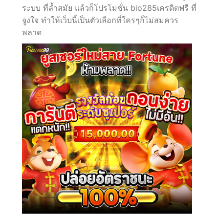
ระบบ ที่ล้ำสมัย แล้วก็โปรโมชั่น bio285เครดิตฟรี ที่
จูงใจ ทำให้เว็บนี้เป็นตัวเลือกที่ใครๆก็ไม่สมควร
พลาด