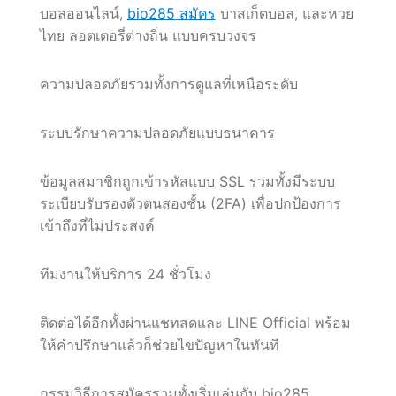
บอลออนไลน์,
bio285 สมัคร
บาสเก็ตบอล, และหวย
ไทย ลอตเตอรี่ต่างถิ่น แบบครบวงจร
ความปลอดภัยรวมทั้งการดูแลที่เหนือระดับ
ระบบรักษาความปลอดภัยแบบธนาคาร
ข้อมูลสมาชิกถูกเข้ารหัสแบบ SSL รวมทั้งมีระบบ
ระเบียบรับรองตัวตนสองชั้น (2FA) เพื่อปกป้องการ
เข้าถึงที่ไม่ประสงค์
ทีมงานให้บริการ 24 ชั่วโมง
ติดต่อได้อีกทั้งผ่านแชทสดและ LINE Official พร้อม
ให้คำปรึกษาแล้วก็ช่วยไขปัญหาในทันที
กรรมวิธีการสมัครรวมทั้งเริ่มเล่นกับ bio285