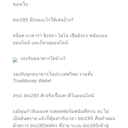
ของเว็บ
bio285 มีเกมอะไรให้เล่นบ้าง?
สล็อต บาคาร่า ยิงปลา ไฮโล เสือมังกร พนันบอล
ออนไลน์ และก็หวยออนไลน์
รองรับธนาคารใดบ้าง?
รองรับทุกธนาคารในประเทศไทย รวมทั้ง
TrueMoney Wallet
สรุป: bio285 ตัวจริงเรื่องคาสิโนออนไลน์
แม้คุณกำลังมองหาแพลตฟอร์มพนันที่ครบ จบ ไม่
เป็นอันตราย แล้วก็คุ้มค่ากับเวลา bio285 คือคำตอบ
ด้วยการ bio285สมัคร ที่ง่าย ระบบ bio285เข้าสู่