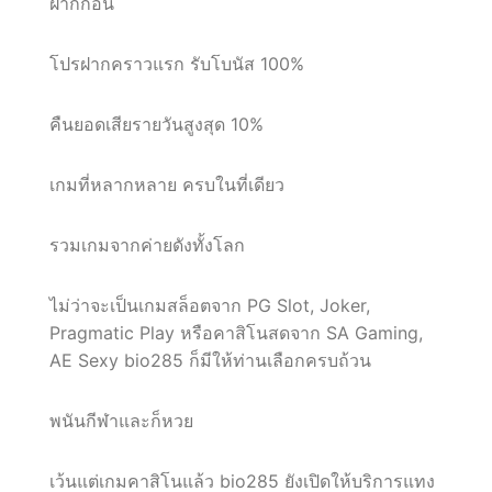
ฝากก่อน
โปรฝากคราวแรก รับโบนัส 100%
คืนยอดเสียรายวันสูงสุด 10%
เกมที่หลากหลาย ครบในที่เดียว
รวมเกมจากค่ายดังทั้งโลก
ไม่ว่าจะเป็นเกมสล็อตจาก PG Slot, Joker,
Pragmatic Play หรือคาสิโนสดจาก SA Gaming,
AE Sexy bio285 ก็มีให้ท่านเลือกครบถ้วน
พนันกีฬาและก็หวย
เว้นแต่เกมคาสิโนแล้ว bio285 ยังเปิดให้บริการแทง