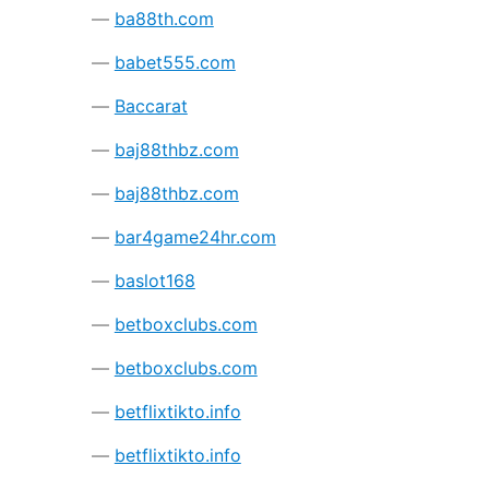
ba88th.com
babet555.com
Baccarat
baj88thbz.com
baj88thbz.com
bar4game24hr.com
baslot168
betboxclubs.com
betboxclubs.com
betflixtikto.info
betflixtikto.info