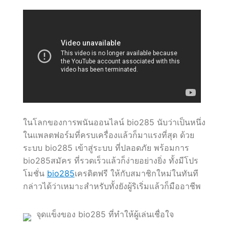
ถอน
ได้
ทันที
ในโลกของการพนันออนไลน์ bio285 นับว่าเป็นหนึ่ง
ในแพลตฟอร์มที่ครบเครื่องแล้วก็มาแรงที่สุด ด้วย
ระบบ bio285 เข้าสู่ระบบ ที่ปลอดภัย พร้อมการ
bio285สมัคร ที่รวดเร็วแล้วก็ง่ายอย่างยิ่ง ทั้งมีโปร
โมชั่น
bio285
เครดิตฟรี ให้กับสมาชิกใหม่ในทันที
กล่าวได้ว่าเหมาะสำหรับทั้งยังผู้ริเริ่มแล้วก็มืออาชีพ
จุดแข็งของ bio285 ที่ทำให้ผู้เล่นเชื่อใจ