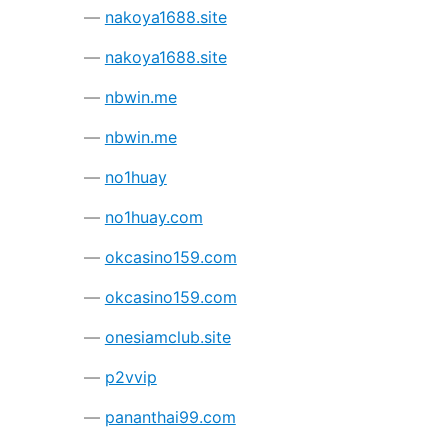
nakoya1688.site
nakoya1688.site
nbwin.me
nbwin.me
no1huay
no1huay.com
okcasino159.com
okcasino159.com
onesiamclub.site
p2vvip
pananthai99.com