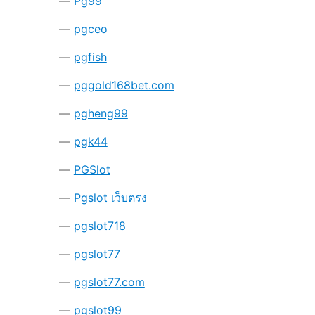
Pg99
pgceo
pgfish
pggold168bet.com
pgheng99
pgk44
PGSlot
Pgslot เว็บตรง
pgslot718
pgslot77
pgslot77.com
pgslot99