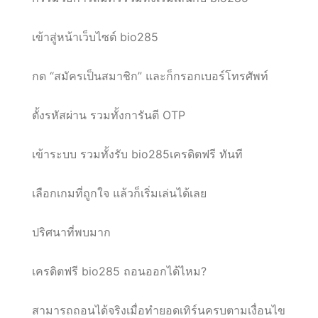
เข้าสู่หน้าเว็บไซต์ bio285
กด “สมัครเป็นสมาชิก” และก็กรอกเบอร์โทรศัพท์
ตั้งรหัสผ่าน รวมทั้งการันตี OTP
เข้าระบบ รวมทั้งรับ bio285เครดิตฟรี ทันที
เลือกเกมที่ถูกใจ แล้วก็เริ่มเล่นได้เลย
ปริศนาที่พบมาก
เครดิตฟรี bio285 ถอนออกได้ไหม?
สามารถถอนได้จริงเมื่อทำยอดเทิร์นครบตามเงื่อนไข