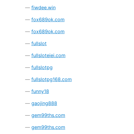
fiwdee.win
fox689ok.com
fox689ok.com
fullslot
fullsloteiei.com
fullslotpg
fullslotpg168.com
funny18
gaojing888
gem99ths.com
gem99ths.com