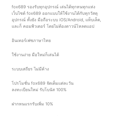
fox689 รองรับทุกอุปกรณ์ เล่นได้ทุกหนทุกแห่ง
เว็บไซต์ fox689 ออกแบบให้ใช้งานได้กับทุกวัสดุ
อุปกรณ์ ทั้งยัง มือถือระบบ iOS/Android, แท็บเล็ต,
และก็ คอมพิวเตอร์ โดยไม่ต้องดาวน์โหลดแอป
อินเทอร์เฟซภาษาไทย
ใช้งานง่าย มือใหม่ก็เล่นได้
ระบบเสถียร ไม่มีค้าง
โปรโมชั่น fox689 จัดเต็มแต่ละวัน
ลงทะเบียนใหม่ รับโบนัส 100%
ฝากหนแรกรับเพิ่ม 10%