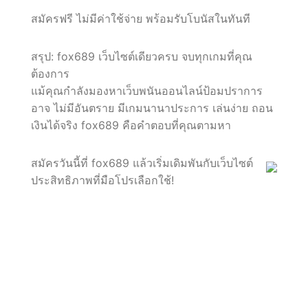
สมัครฟรี ไม่มีค่าใช้จ่าย พร้อมรับโบนัสในทันที
สรุป: fox689 เว็บไซต์เดียวครบ จบทุกเกมที่คุณ
ต้องการ
แม้คุณกำลังมองหาเว็บพนันออนไลน์ป้อมปราการ
อาจ ไม่มีอันตราย มีเกมนานาประการ เล่นง่าย ถอน
เงินได้จริง fox689 คือคำตอบที่คุณตามหา
สมัครวันนี้ที่ fox689 แล้วเริ่มเดิมพันกับเว็บไซต์
ประสิทธิภาพที่มือโปรเลือกใช้!