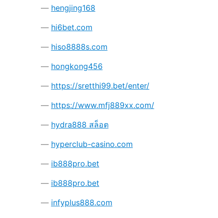
hengjing168
hi6bet.com
hiso8888s.com
hongkong456
https://sretthi99.bet/enter/
https://www.mfj889xx.com/
hydra888 สล็อต
hyperclub-casino.com
ib888pro.bet
ib888pro.bet
infyplus888.com