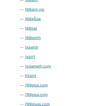
168slot.vip
168สล็อต
188bet
188betth
1xbetth
1xbit1
1xgameth.com
55slot
789plus.com
789plus.com
789pluss.com