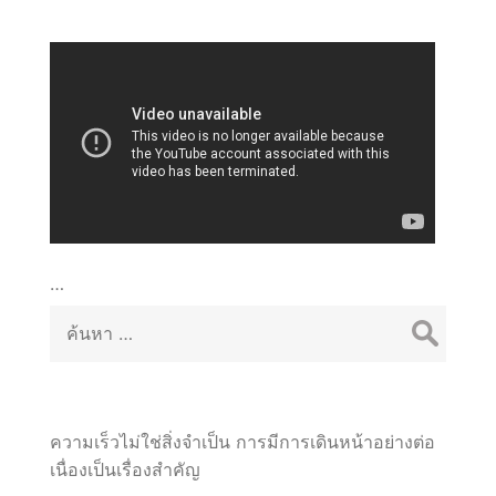
…
ค้นหา
สำหรับ:
ความเร็วไม่ใช่สิ่งจำเป็น การมีการเดินหน้าอย่างต่อ
เนื่องเป็นเรื่องสำคัญ