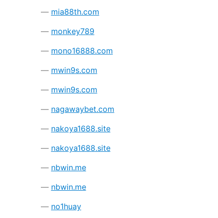
mia88th.com
monkey789
mono16888.com
mwin9s.com
mwin9s.com
nagawaybet.com
nakoya1688.site
nakoya1688.site
nbwin.me
nbwin.me
no1huay