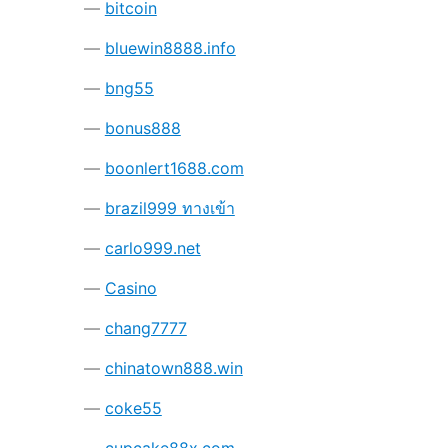
bitcoin
bluewin8888.info
bng55
bonus888
boonlert1688.com
brazil999 ทางเข้า
carlo999.net
Casino
chang7777
chinatown888.win
coke55
cupcake88x.com