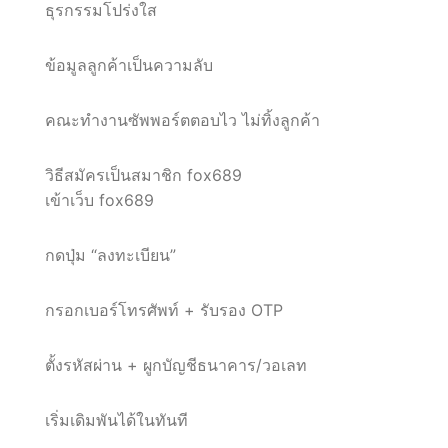
ธุรกรรมโปร่งใส
ข้อมูลลูกค้าเป็นความลับ
คณะทำงานซัพพอร์ตตอบไว ไม่ทิ้งลูกค้า
วิธีสมัครเป็นสมาชิก fox689
เข้าเว็บ fox689
กดปุ่ม “ลงทะเบียน”
กรอกเบอร์โทรศัพท์ + รับรอง OTP
ตั้งรหัสผ่าน + ผูกบัญชีธนาคาร/วอเลท
เริ่มเดิมพันได้ในทันที