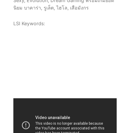
Sexy, Evolution, Dream Gaming พร้อมเกมยอด
นิยม บาคาร่า, รูเล็ต, ไฮโล, เสือมังกร
LSI Keywords: