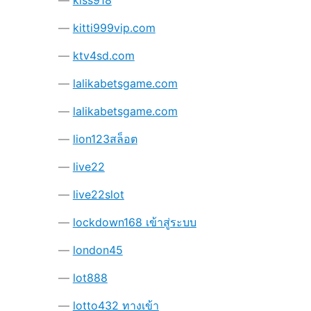
kitti999vip.com
ktv4sd.com
lalikabetsgame.com
lalikabetsgame.com
lion123สล็อต
live22
live22slot
lockdown168 เข้าสู่ระบบ
london45
lot888
lotto432 ทางเข้า