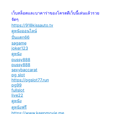
เว็บสล็อตและบาคาร่าของโครตดีเว็บนี้เล่นแล้วรวย
จัดๆ
https://918kissauto.tv
ดูหนังออนไลน์
ปั่นแตก66
sagame
joker123
ดูหนัง
pussy888
pussy888
sexybaccarat
pg slot
https://pgslot77.run
pg99
fullslot
live22
ดูหนัง
ดูหนังฟรี
https://www.keepmovie.me