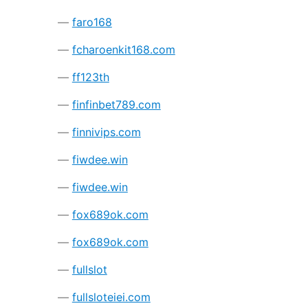
faro168
fcharoenkit168.com
ff123th
finfinbet789.com
finnivips.com
fiwdee.win
fiwdee.win
fox689ok.com
fox689ok.com
fullslot
fullsloteiei.com