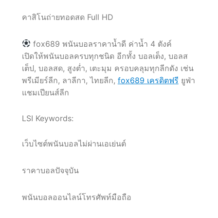
คาสิโนถ่ายทอดสด Full HD
fox689 พนันบอลราคาน้ำดี ค่าน้ำ 4 ตังค์
เปิดให้พนันบอลครบทุกชนิด อีกทั้ง บอลเต็ง, บอลส
เต็ป, บอลสด, สูงต่ำ, เตะมุม ครอบคลุมทุกลีกดัง เช่น
พรีเมียร์ลีก, ลาลีกา, ไทยลีก,
fox689 เครดิตฟรี
ยูฟ่า
แชมเปียนส์ลีก
LSI Keywords:
เว็บไซต์พนันบอลไม่ผ่านเอเย่นต์
ราคาบอลปัจจุบัน
พนันบอลออนไลน์โทรศัพท์มือถือ