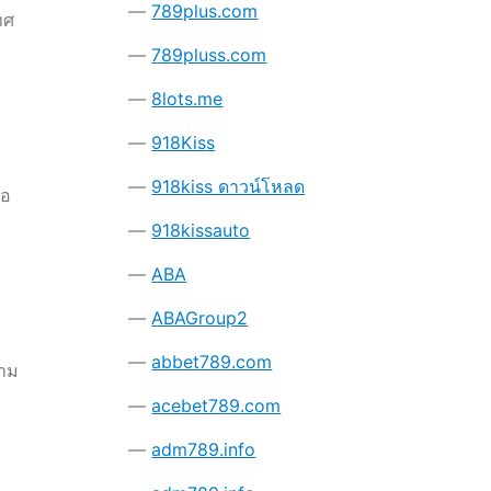
789plus.com
ทศ
น
789pluss.com
8lots.me
918Kiss
918kiss ดาวน์โหลด
่อ
ม
918kissauto
ABA
ABAGroup2
abbet789.com
วาม
acebet789.com
adm789.info