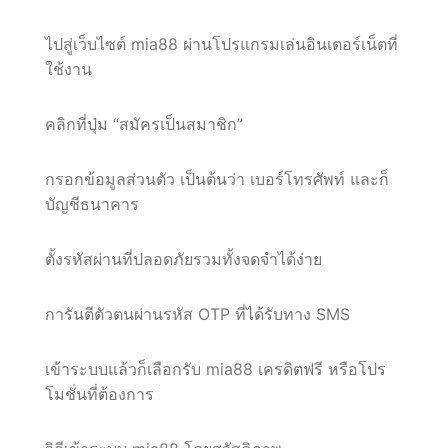
ไปสู่เว็บไซต์ mia88 ผ่านโปรแกรมเล่นอินเตอร์เน็ตที่
ใช้งาน
คลิกที่ปุ่ม “สมัครเป็นสมาชิก”
กรอกข้อมูลส่วนตัว เป็นต้นว่า เบอร์โทรศัพท์ และก็
บัญชีธนาคาร
ตั้งรหัสผ่านที่ปลอดภัยรวมทั้งจดจำได้ง่าย
การันตีตัวตนผ่านรหัส OTP ที่ได้รับทาง SMS
เข้าระบบแล้วก็เลือกรับ mia88 เครดิตฟรี หรือโปร
โมชั่นที่ต้องการ