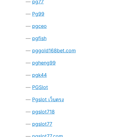
pg77
Pg99
pgceo
pgfish
pggold168bet.com
pgheng99
pgk44
PGSlot
Pgslot เว็บตรง
pgslot718
pgslot77
pgslot77.com