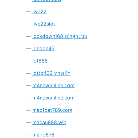
live22
live22slot
lockdown168 เข้าสู่ระบบ
london45
lot888
lotto432 ทางเข้า
m4newonline.com
m4newonline.com
mac1bet789.com
macau888.win
mario678