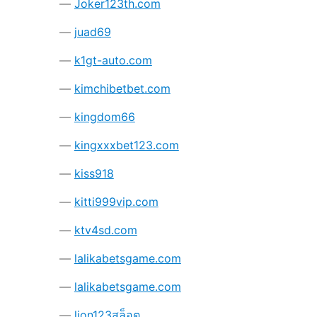
Joker123th.com
juad69
k1gt-auto.com
kimchibetbet.com
kingdom66
kingxxxbet123.com
kiss918
kitti999vip.com
ktv4sd.com
lalikabetsgame.com
lalikabetsgame.com
lion123สล็อต