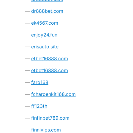
dr888bet.com
ek4567.com
enjoy24.fun
erisauto.site
etbet16888.com
etbet16888.com
faro168
fcharoenkit168.com
ff123th
finfinbet789.com
finnivips.com