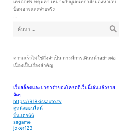
เครดิตฟรี ที่คุ้มค่า เหมาะกับผู้เล่นที่กำลังมองหาเว็บ
ป้อมอาจและจ่ายจริง
…
ค้นหา
สำหรับ:
ความเร็วไม่ใช่สิ่งจำเป็น การมีการเดินหน้าอย่างต่อ
เนื่องเป็นเรื่องสำคัญ
เว็บสล็อตและบาคาร่าของโครตดีเว็บนี้เล่นแล้วรวย
จัดๆ
https://918kissauto.tv
ดูหนังออนไลน์
ปั่นแตก66
sagame
joker123