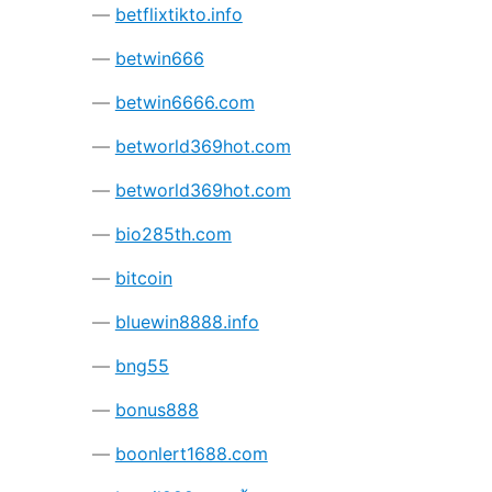
betflixtikto.info
betwin666
betwin6666.com
betworld369hot.com
betworld369hot.com
bio285th.com
bitcoin
bluewin8888.info
bng55
bonus888
boonlert1688.com