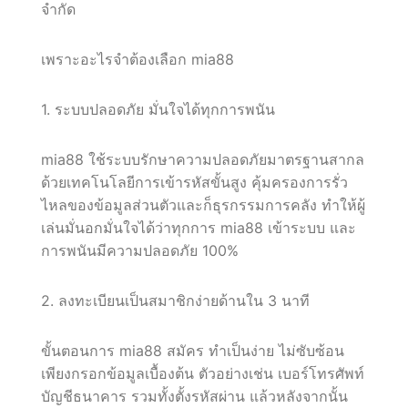
ถอน
จำกัด
ได้
เพราะอะไรจำต้องเลือก mia88
1. ระบบปลอดภัย มั่นใจได้ทุกการพนัน
ทันที
mia88 ใช้ระบบรักษาความปลอดภัยมาตรฐานสากล
ด้วยเทคโนโลยีการเข้ารหัสขั้นสูง คุ้มครองการรั่ว
ไหลของข้อมูลส่วนตัวและก็ธุรกรรมการคลัง ทำให้ผู้
เล่นมั่นอกมั่นใจได้ว่าทุกการ mia88 เข้าระบบ และ
การพนันมีความปลอดภัย 100%
2. ลงทะเบียนเป็นสมาชิกง่ายด้านใน 3 นาที
ขั้นตอนการ mia88 สมัคร ทำเป็นง่าย ไม่ซับซ้อน
เพียงกรอกข้อมูลเบื้องต้น ตัวอย่างเช่น เบอร์โทรศัพท์
บัญชีธนาคาร รวมทั้งตั้งรหัสผ่าน แล้วหลังจากนั้น