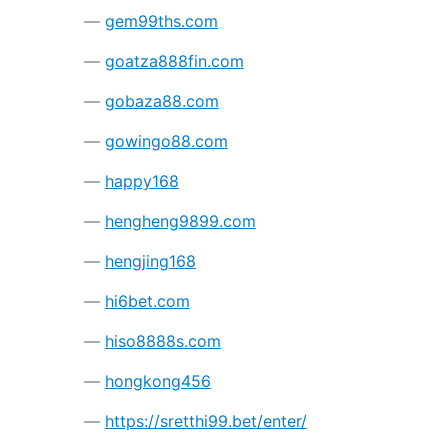
gem99ths.com
goatza888fin.com
gobaza88.com
gowingo88.com
happy168
hengheng9899.com
hengjing168
hi6bet.com
hiso8888s.com
hongkong456
https://sretthi99.bet/enter/