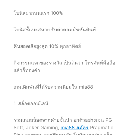
โบนัสฝากหนแรก 100%
โบนัสชี้แนะสหาย รับค่าคอมมิชชั่นทันที
คืนยอดเสียสูงสุด 10% ทุกอาทิตย์
กิจกรรมแจกของรางวัล เป็นต้นว่า โทรศัพท์มือถือ
แล้วก็ทองคำ
เกมเดิมพันที่ได้รับความนิยมใน mia88
1. สล็อตออนไลน์
รวมเกมสล็อตจากค่ายชั้นนำ ยกตัวอย่างเช่น PG
Soft, Joker Gaming,
mia88 สมัคร
Pragmatic