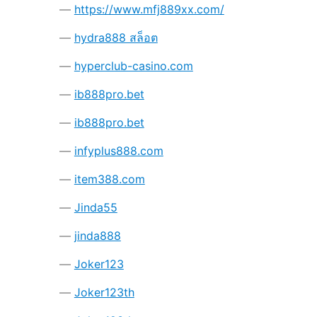
https://www.mfj889xx.com/
hydra888 สล็อต
hyperclub-casino.com
ib888pro.bet
ib888pro.bet
infyplus888.com
item388.com
Jinda55
jinda888
Joker123
Joker123th