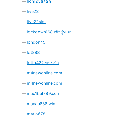
lion123สล็อต
live22
live22slot
lockdown168 เข้าสู่ระบบ
london45
lot888
lotto432 ทางเข้า
m4newonline.com
m4newonline.com
mac1bet789.com
macau888.win
mario678