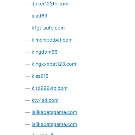
Joker123th.com
juad69
k1gt-auto.com
kimchibetbet.com
kingdom66
kingxxxbet123.com
kiss918
kitti999vip.com
ktv4sd.com
lalikabetsgame.com
lalikabetsgame.com