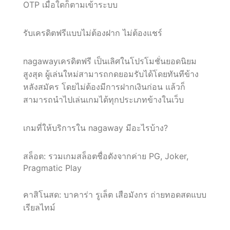
OTP เมื่อใดก็ตามเข้าระบบ
รับเครดิตฟรีแบบไม่ต้องฝาก ไม่ต้องแชร์
nagawayเครดิตฟรี เป็นเลิศในโปรโมชั่นยอดนิยม
สูงสุด ผู้เล่นใหม่สามารถกดยอมรับได้โดยทันทีข้าง
หลังสมัคร โดยไม่ต้องมีการฝากเงินก่อน แล้วก็
สามารถนำไปเล่นเกมได้ทุกประเภทข้างในเว็บ
เกมที่ให้บริการใน nagaway มีอะไรบ้าง?
สล็อต: รวมเกมสล็อตชื่อดังจากค่าย PG, Joker,
Pragmatic Play
คาสิโนสด: บาคาร่า รูเล็ต เสือมังกร ถ่ายทอดสดแบบ
เรียลไทม์