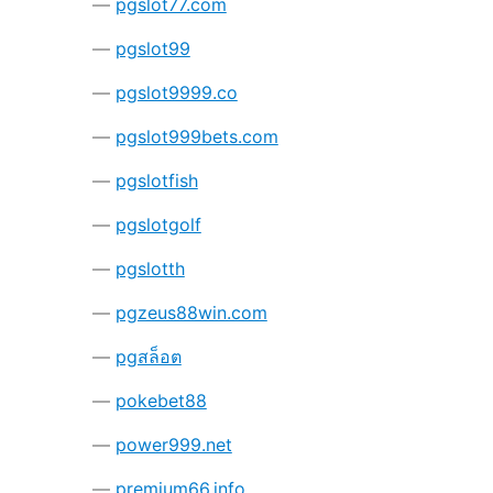
pgslot77.com
pgslot99
pgslot9999.co
pgslot999bets.com
pgslotfish
pgslotgolf
pgslotth
pgzeus88win.com
pgสล็อต
pokebet88
power999.net
premium66.info