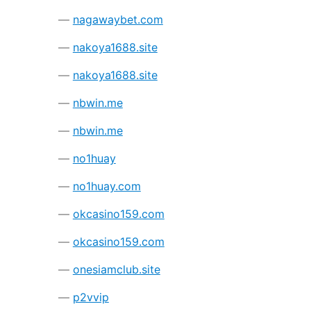
nagawaybet.com
nakoya1688.site
nakoya1688.site
nbwin.me
nbwin.me
no1huay
no1huay.com
okcasino159.com
okcasino159.com
onesiamclub.site
p2vvip