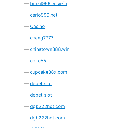
brazil999 ทางเข้า
carlo999.net
Casino
chang7777
chinatown888.win
coke55
cupcake88x.com
debet slot
debet slot
dgb222hot.com
dgb222hot.com