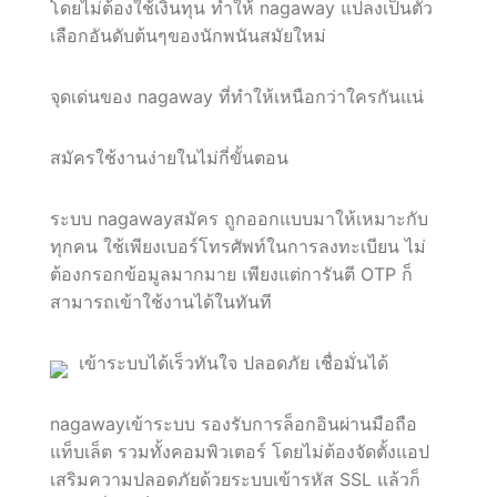
ถอน
โดยไม่ต้องใช้เงินทุน ทำให้ nagaway แปลงเป็นตัว
เลือกอันดับต้นๆของนักพนันสมัยใหม่
ได้
จุดเด่นของ nagaway ที่ทำให้เหนือกว่าใครกันแน่
ทันที
สมัครใช้งานง่ายในไม่กี่ขั้นตอน
ระบบ nagawayสมัคร ถูกออกแบบมาให้เหมาะกับ
ทุกคน ใช้เพียงเบอร์โทรศัพท์ในการลงทะเบียน ไม่
ต้องกรอกข้อมูลมากมาย เพียงแต่การันตี OTP ก็
สามารถเข้าใช้งานได้ในทันที
เข้าระบบได้เร็วทันใจ ปลอดภัย เชื่อมั่นได้
nagawayเข้าระบบ รองรับการล็อกอินผ่านมือถือ
แท็บเล็ต รวมทั้งคอมพิวเตอร์ โดยไม่ต้องจัดตั้งแอป
เสริมความปลอดภัยด้วยระบบเข้ารหัส SSL แล้วก็