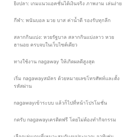
ยิงปลา: เกมแนวแอคชั่นได้เงินจริง ภาพงาม เล่นง่าย
กีฬา: พนันบอล มวย บาส ค่าน้ำดี รองรับทุกลีก
สลากกินแบ่ง: หวยรัฐบาล สลากกินแบ่งลาว หวย
ฮานอย ครบจบในเว็บไซต์เดียว
ทางใช้งาน nagaway ให้เกิดผลดีสูงสุด
เริ่ม nagawayสมัคร ด้วยหมายเลขโทรศัพท์และตั้ง
รหัสผ่าน
nagawayเข้าระบบ แล้วก็ไปที่หน้าโปรโมชั่น
กดรับ nagawayเครดิตฟรี โดยไม่ต้องทำกิจกรรม
เลือกเล่นเกมที่เหมาะสมกับงบประมาณ อาทิเช่น