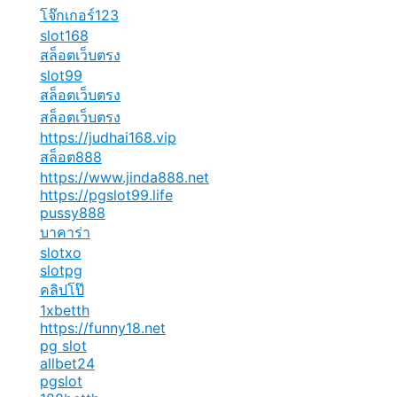
โจ๊กเกอร์123
slot168
สล็อตเว็บตรง
slot99
สล็อตเว็บตรง
สล็อตเว็บตรง
https://judhai168.vip
สล็อต888
https://www.jinda888.net
https://pgslot99.life
pussy888
บาคาร่า
slotxo
slotpg
คลิปโป๊
1xbetth
https://funny18.net
pg slot
allbet24
pgslot