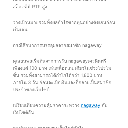
สล็อตที่มี RTP สูง
วางเป้าหมายรวมทั้งผลกำไรขาดทุนอย่างชัดเจนก่อน
เริ่มเล่น
กรณีศึกษาการบรรลุผลจากสมาชิก nagaway
คุณธนพลเริ่มต้นจากการรับ nagawayเครดิตฟรี
เพียงแต่ 100 บาท เล่นสล็อตเกมเดียวในช่วงโปรโม
ชั่น รวมทั้งสามารถได้กำไรได้กว่า 1,800 บาท
ภายใน 3 วัน ก่อนจะเบิกเงินและก็กลายเป็นสมาชิก
ประจำของเว็บไซต์
เปรียบเทียบความคุ้มราคาระหว่าง
nagaway
กับ
เว็บไซต์อื่น