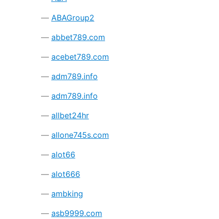
ABAGroup2
abbet789.com
acebet789.com
adm789.info
adm789.info
allbet24hr
allone745s.com
alot66
alot666
ambking
asb9999.com