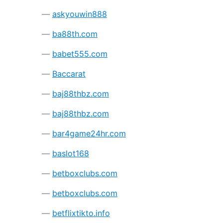
askyouwin888
ba88th.com
babet555.com
Baccarat
baj88thbz.com
baj88thbz.com
bar4game24hr.com
baslot168
betboxclubs.com
betboxclubs.com
betflixtikto.info