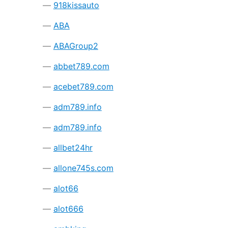
918kissauto
ABA
ABAGroup2
abbet789.com
acebet789.com
adm789.info
adm789.info
allbet24hr
allone745s.com
alot66
alot666