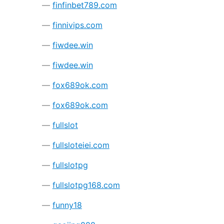
finfinbet789.com
finnivips.com
fiwdee.win
fiwdee.win
fox689ok.com
fox689ok.com
fullslot
fullsloteiei.com
fullslotpg
fullslotpg168.com
funny18