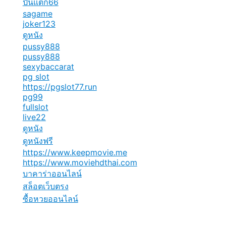
ปั่นแตก66
sagame
joker123
ดูหนัง
pussy888
pussy888
sexybaccarat
pg slot
https://pgslot77.run
pg99
fullslot
live22
ดูหนัง
ดูหนังฟรี
https://www.keepmovie.me
https://www.moviehdthai.com
บาคาร่าออนไลน์
สล็อตเว็บตรง
ซื้อหวยออนไลน์