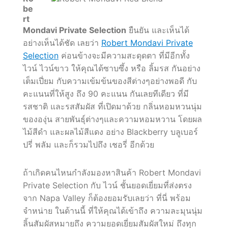
be
rt
Mondavi Private Selection
ยืนยัน และเห็นได้
อย่างเห็นได้ชัด เลยว่า
Robert Mondavi Private
Selection
ค่อนข้างจะมีความสะดุดตา ที่มีอีกทั้ง
ไวน์ ไวน์ขาว ให้คุณได้ซาบซึ้ง หรือ ลิ้มรส กันอย่าง
เต็มเปี่ยม กับความเข้มข้นของสีต่างๆอย่างพอดี กับ
คะแนนที่ให้สูง ถึง 90 คะแนน กันเลยทีเดียว ที่มี
รสชาติ และรสสัมผัส ที่เปิดมาด้วย กลิ่นหอมหวนนุ่ม
ขององุ่น สายพันธุ์ต่างๆและความหอมหวาน โดยผล
ไม้สีดำ และผลไม้สีแดง อย่าง Blackberry บลูเบอร์
ปรี่ พลัม และก็รวมไปถึง เชอรี่ อีกด้วย
ถ้าเกิดคนไหนกำลังมองหาสินค้า Robert Mondavi
Private Selection กับ ไวน์ ชั้นยอดเยี่ยมที่ส่งตรง
จาก Napa Valley ก็ต้องยอมรับเลยว่า ที่นี่ พร้อม
จำหน่าย ในด้านนี้ ที่ให้คุณได้เข้าถึง ความละมุนนุ่ม
ลิ้นสัมผัสหมายถึง ความยอดเยี่ยมสัมผัสใหม่ ถึงทุก