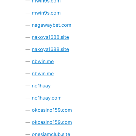
mwin9s.com
mwin9s.com
nagawaybet.com
nakoya1688.site
nakoya1688.site
nbwin.me
nbwin.me
no1huay
no1huay.com
okcasino159.com
okcasino159.com
onesiamclub.site