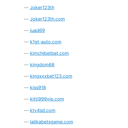
Joker123th
Joker123th.com
juad69
k1gt-auto.com
kimchibetbet.com
kingdom66
kingxxxbet123.com
kiss918
kitti999vip.com
ktv4sd.com
lalikabetsgame.com