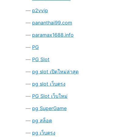
p2vvip
pananthai99.com
paramax1688.info
PG
PG Slot
pg slot เปิดใหม่ล่าสุด
pg slot เว็บตรง
PG Slot เว็บใหม่
pg SuperGame
pg สล็อต
pg เว็บตรง