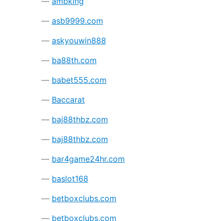
ambking
asb9999.com
askyouwin888
ba88th.com
babet555.com
Baccarat
baj88thbz.com
baj88thbz.com
bar4game24hr.com
baslot168
betboxclubs.com
betboxclubs.com