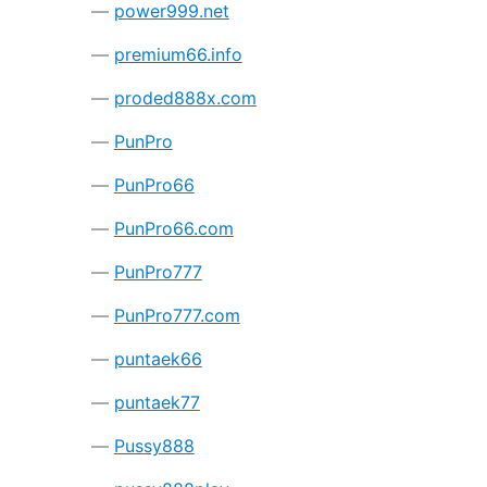
power999.net
premium66.info
proded888x.com
PunPro
PunPro66
PunPro66.com
PunPro777
PunPro777.com
puntaek66
puntaek77
Pussy888