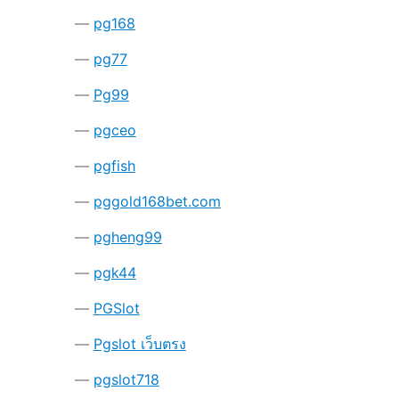
pg168
pg77
Pg99
pgceo
pgfish
pggold168bet.com
pgheng99
pgk44
PGSlot
Pgslot เว็บตรง
pgslot718