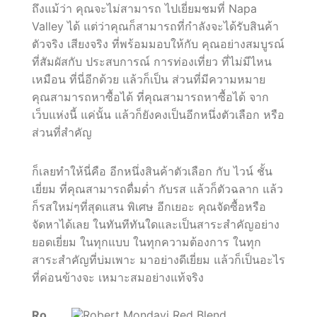
ถึงแม้ว่า คุณจะไม่สามารถ ไปเยี่ยมชมที่ Napa
Valley ได้ แต่ว่าคุณก็สามารถที่กำลังจะได้รับสินค้า
ตัวจริง เสียงจริง ที่พร้อมมอบให้กับ คุณอย่างสมบูรณ์
ที่สัมผัสกับ ประสบการณ์ การท่องเที่ยว ที่ไม่มีไหน
เหมือน ที่นี่อีกด้วย แล้วก็เป็น ส่วนที่มีความหมาย
คุณสามารถหาซื้อได้ ที่คุณสามารถหาซื้อได้ จาก
เว็บแห่งนี้ แค่นั้น แล้วก็ยังคงเป็นอีกหนึ่งตัวเลือก หรือ
ส่วนที่สำคัญ
ก็เลยทำให้นี่คือ อีกหนึ่งสินค้าตัวเลือก กับ ไวน์ ชั้น
เยี่ยม ที่คุณสามารถดื่มด่ำ กับรส แล้วก็ตัวฉลาก แล้ว
ก็รสใหม่ๆที่สุดแสน พิเศษ อีกเยอะ คุณจัดซื้อหรือ
จัดหาได้เลย ในทันทีทันใดและเป็นสาระสำคัญอย่าง
ยอดเยี่ยม ในทุกแบบ ในทุกความต้องการ ในทุก
สาระสำคัญที่บ่มเพาะ มาอย่างดีเยี่ยม แล้วก็เป็นอะไร
ที่ค่อนข้างจะ เหมาะสมอย่างแท้จริง
Ro