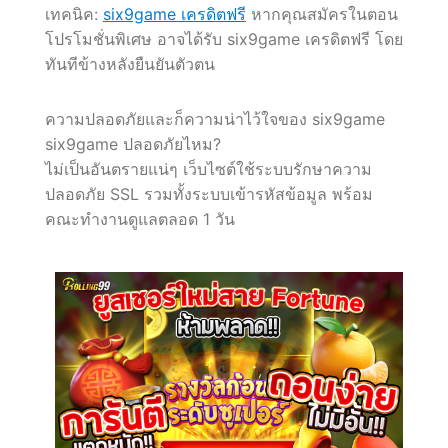
เทคนิค:
six9game เครดิตฟรี
หากคุณสมัครในตอน
โปรโมชั่นพิเศษ อาจได้รับ six9game เครดิตฟรี โดย
ทันทีข้างหลังยืนยันตัวตน
ความปลอดภัยและก็ความน่าไว้ใจของ six9game
six9game ปลอดภัยไหม?
ไม่เป็นอันตรายแน่ๆ เว็บไซต์ใช้ระบบรักษาความ
ปลอดภัย SSL รวมทั้งระบบเข้ารหัสข้อมูล พร้อม
คณะทำงานดูแลตลอด 1 วัน