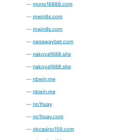
mono16888.com
mwin9s.com
mwin9s.com
nagawaybet.com
nakoya1688.site
nakoya1688.site
nbwin.me
nbwin.me
no1huay
no1huay.com
okcasino159.com