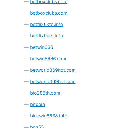
betboxclubs.com
betboxclubs.com
betflixtikto.info
betflixtikto.info
betwin666
betwin6666.com
betworld369hot.com
betworld369hot.com
bio285th.com
bitcoin
bluewin8888.info
bng55