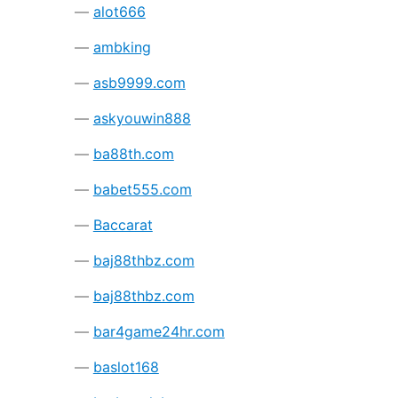
alot666
ambking
asb9999.com
askyouwin888
ba88th.com
babet555.com
Baccarat
baj88thbz.com
baj88thbz.com
bar4game24hr.com
baslot168