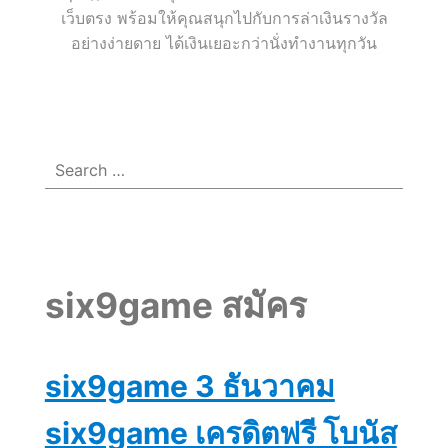
กับ
เว็บตรง พร้อมให้คุณสนุกไปกับการล่าเงินรางวัล
อย่างง่ายดาย ได้เงินเยอะกว่านั่งทำงานทุกวัน
Menu
☰
โอกาส
ใน
Search
for:
การ
ชนะ
six9game สมัคร
เงิน
six9game 3 ธันวาคม
จริง
six9game เครดิตฟรี โบนัส