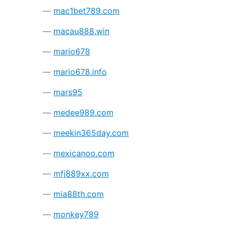
mac1bet789.com
macau888.win
mario678
mario678.info
mars95
medee989.com
meekin365day.com
mexicanoo.com
mfj889xx.com
mia88th.com
monkey789