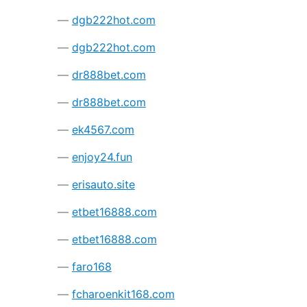
dgb222hot.com
dgb222hot.com
dr888bet.com
dr888bet.com
ek4567.com
enjoy24.fun
erisauto.site
etbet16888.com
etbet16888.com
faro168
fcharoenkit168.com