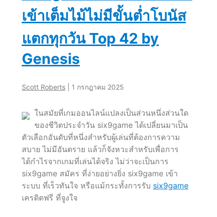
เงิน
เข้าเต็มไม้ไม่มีขั้นต่ำโบนัส
แตกทุกวัน Top 42 by
รางวัล
Genesis
สูงสุด
Scott Roberts
|
1 กรกฎาคม 2025
กว่า
ในสมัยที่เกมออนไลน์แปลงเป็นส่วนหนึ่งส่วนใด
ของชีวิตประจำวัน six9game ได้เปลี่ยนมาเป็น
10
ตัวเลือกอันดับที่หนึ่งสำหรับผู้เล่นที่ต้องการความ
สบาย ไม่มีอันตราย แล้วก็จังหวะสำหรับเพื่อการ
ล้าน
ได้กำไรจากเกมที่เล่นได้จริง ไม่ว่าจะเป็นการ
six9game สมัคร ที่ง่ายอย่างยิ่ง six9game เข้า
ระบบ ที่เร็วทันใจ หรือแม้กระทั้งการรับ
six9game
บาท
เครดิตฟรี ที่จูงใจ