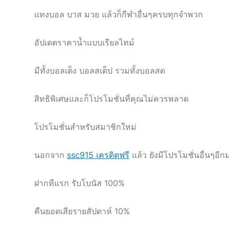
แทงบอล บาส มวย แล้วก็กีฬาอื่นๆครบทุกจำพวก
อัปเดตราคาน้ำแบบเรียลไทม์
มีทั้งบอลเต็ง บอลสเต็ป รวมทั้งบอลสด
สิทธิพิเศษและก็โปรโมชั่นที่คุณไม่ควรพลาด
โปรโมชั่นสำหรับสมาชิกใหม่
นอกจาก
ssc915 เครดิตฟรี
แล้ว ยังมีโปรโมชั่นอื่นๆอี
ฝากทีแรก รับโบนัส 100%
คืนยอดเสียรายสัปดาห์ 10%