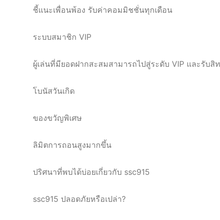
ชี้แนะเพื่อนพ้อง รับค่าคอมมิชชั่นทุกเดือน
ระบบสมาชิก VIP
ผู้เล่นที่มียอดฝากสะสมสามารถไปสู่ระดับ VIP และรับสิทธ
โบนัสวันเกิด
ของขวัญพิเศษ
ลิมิตการถอนสูงมากขึ้น
ปริศนาที่พบได้บ่อยเกี่ยวกับ ssc915
ssc915 ปลอดภัยหรือเปล่า?