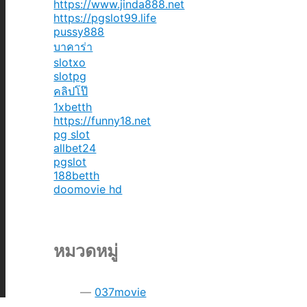
https://www.jinda888.net
https://pgslot99.life
pussy888
บาคาร่า
slotxo
slotpg
คลิปโป๊
1xbetth
https://funny18.net
pg slot
allbet24
pgslot
188betth
doomovie hd
หมวดหมู่
037movie