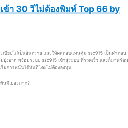
เข้า 30 วิไม่ต้องพิมพ์ Top 66 by
บบระเบียบไม่เป็นอันตราย และให้ผลตอบแทนคุ้ม ssc915 เป็นคำตอบ
ไม่ยุ่งยาก พร้อมระบบ ssc915 เข้าสู่ระบบ ที่รวดเร็ว และก็มาพร้อ
ริ่มการพนันได้ทันทีโดยไม่ต้องลงทุน
ิมพันมีเยอะมาก?