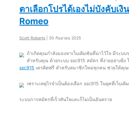
ตาเลือกโปรได้เองไม่บังคับเงิน
กับ
Romeo
โอกาส
Scott Roberts
|
30 กันยายน 2025
ใน
ถ้าเกิดคุณกำลังมองหาเว็บเดิมพันที่น่าไว้ใจ มีระ
สำหรับคุณ ด้วยระบบ ssc915 สมัคร ที่ง่ายอย่างยิ่ง 
การ
ssc915
เครดิตฟรี สำหรับสมาชิกใหม่ทุกคน ช่วยให้คุณเ
เพราะเหตุไรจำเป็นต้องเลือก ssc915 ในยุคที่เว็บเด
ชนะ
ระบบการสมัครที่เร็วทันใจและก็ไม่เป็นอันตราย
เงิน
จริง