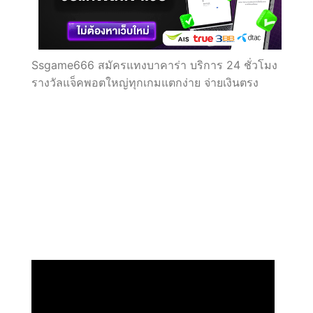
ถอน
ได้
Ssgame666 สมัครแทงบาคาร่า บริการ 24 ชั่วโมง
รางวัลแจ็คพอตใหญ่ทุกเกมแตกง่าย จ่ายเงินตรง
ทันที