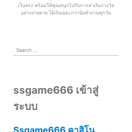
กับ
เว็บตรง พร้อมให้คุณสนุกไปกับการล่าเงินรางวัล
อย่างง่ายดาย ได้เงินเยอะกว่านั่งทำงานทุกวัน
Menu
☰
โอกาส
ใน
Search
for:
การ
ชนะ
ssgame666 เข้าสู่
เงิน
ระบบ
จริง
Ssgame666 คาสิโน