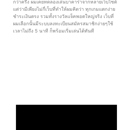
กว่าครึ่ง ผมเคยทดลองเล่นบาคาร่าจากหลายเว็บไซต์
แต่ว่ามีเพียงไม่กี่เว็บที่ทำให้ผมคิดว่า ทุกเกมแตกง่าย
ชำระเงินตรง รวมทั้งรางวัลแจ็คพอตใหญ่จริง เว็บที่
ผมเลือกนั้นมีระบบลงทะเบียนสมัครสมาชิกง่ายๆใช้
เวลาไม่ถึง 5 นาที ก็พร้อมเริ่มเล่นได้ทันที