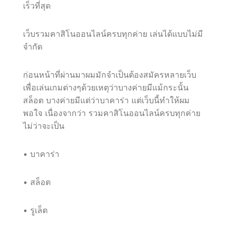
เร็วที่สุด
เว็บรวมคาสิโนออนไลน์ครบทุกค่าย เล่นได้แบบไม่มี
จำกัด
ก่อนหน้าที่ผ่านมาผมมักจำเป็นต้องสมัครหลายเว็บ
เพื่อเล่นเกมต่างๆด้วยเหตุว่าบางค่ายมีแม้กระนั้น
สล็อต บางค่ายมีแต่ว่าบาคาร่า แต่เว็บนี้ทำให้ผม
พอใจ เนื่องจากว่า รวมคาสิโนออนไลน์ครบทุกค่าย
ไม่ว่าจะเป็น
• บาคาร่า
• สล็อต
• รูเล็ต