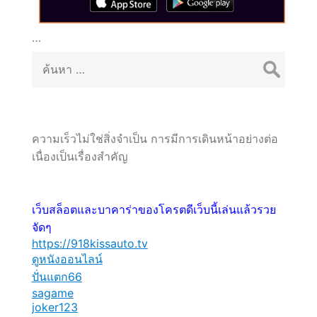
…
ค้นหา
สำหรับ:
ความเร็วไม่ใช่สิ่งจำเป็น การมีการเดินหน้าอย่างต่อ
เนื่องเป็นเรื่องสำคัญ
เว็บสล็อตและบาคาร่าของโครตดีเว็บนี้เล่นแล้วรวย
จัดๆ
https://918kissauto.tv
ดูหนังออนไลน์
ปั่นแตก66
sagame
joker123