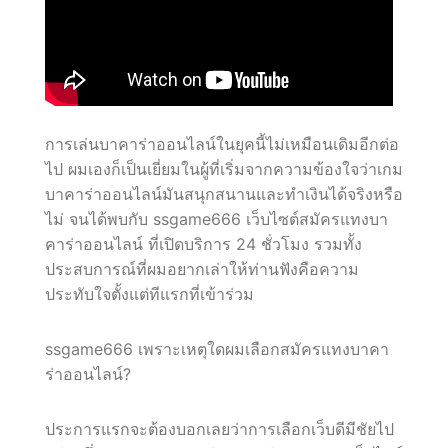
การเล่นบาคาร่าออนไลน์ในยุคนี้ไม่เหมือนเดิมอีกต่อ
ไป ผมเองก็เป็นเยี่ยมในผู้ที่เริ่มจากความข้องใจว่าเกม
บาคาร่าออนไลน์มันสนุกสนานและทำเงินได้จริงหรือ
ไม่ จนได้พบกับ ssgame666 เว็บไซต์สมัครแทงบา
คาร่าออนไลน์ ที่เปิดบริการ 24 ชั่วโมง รวมทั้ง
ประสบการณ์ที่ผมอยากเล่าให้ท่านฟังคือความ
ประทับใจตั้งแต่ทีแรกที่เข้าร่วม
ssgame666 เพราะเหตุใดผมเลือกสมัครแทงบาคา
ร่าออนไลน์?
ประการแรกจะต้องบอกเลยว่าการเลือกเว็บดีมีชัยไป