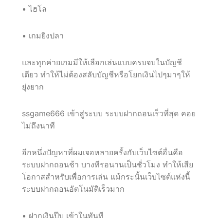
• ไฮโล
• เกมยิงปลา
และทุกค่ายเกมมีให้เลือกเล่นแบบครบจบในบัญชี
เดียว ทำให้ไม่ต้องสลับบัญชีหรือโยกเงินไปๆมาๆให้
ยุ่งยาก
ssgame666 เข้าสู่ระบบ ระบบฝากถอนเร็วที่สุด คอย
ไม่ถึงนาที
อีกหนึ่งปัญหาที่ผมเจอหลายครั้งกับเว็บไซต์อื่นคือ
ระบบฝากถอนช้า บางทีรอนานเป็นชั่วโมง ทำให้เสีย
โอกาสสำหรับเพื่อการเล่น แม้กระนั้นเว็บไซต์แห่งนี้
ระบบฝากถอนอัตโนมัติเร็วมาก
• ฝากเงินปุ๊บ เข้าในทันที