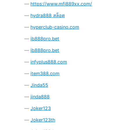
https://www.mfj889xx.com/
hydra888 สล็อต
hyperclub-casino.com
ib888pro.bet
ib888pro.bet
infyplus888.com
item388.com
Jinda55
jinda888
Joker123
Joker123th