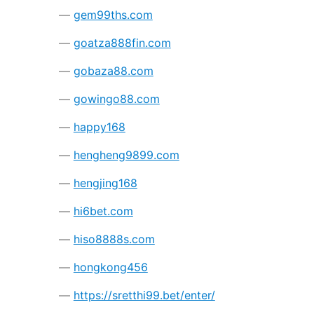
gem99ths.com
goatza888fin.com
gobaza88.com
gowingo88.com
happy168
hengheng9899.com
hengjing168
hi6bet.com
hiso8888s.com
hongkong456
https://sretthi99.bet/enter/