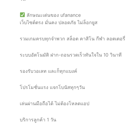
ลักษณะเด่นของ ufanance
เว็บไซต์ตรง มั่นคง ปลอดภัย ไม่ล็อกยูส
รวมเกมครบทุกจำพวก สล็อต คาสิโน กีฬา ลอตเตอรี่
ระบบอัตโนมัติ ฝาก-ถอนรวดเร็วทันใจใน 10 วินาที
รองรับวอเลท และก็ทุกแบงค์
โปรโมชั่นแรง แจกโบนัสทุกๆวัน
เล่นผ่านมือถือได้ ไม่ต้องโหลดแอป
บริการลูกค้า 1 วัน