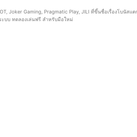
, Joker Gaming, Pragmatic Play, JILI ที่ขึ้นชื่อเรื่องโบนัสแต
้อมระบบ ทดลองเล่นฟรี สำหรับมือใหม่