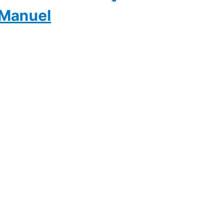
y Manuel