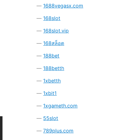
1688vegasx.com
168slot
168slot.vip
168สล็อต
188bet
188betth
1xbetth
1xbit1
1xgameth.com
55slot
789plus.com