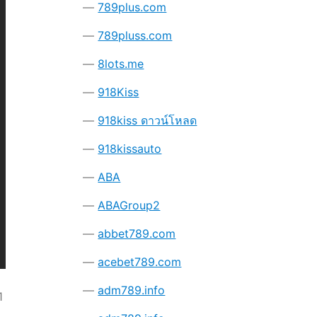
789plus.com
789pluss.com
8lots.me
918Kiss
918kiss ดาวน์โหลด
918kissauto
ABA
ABAGroup2
abbet789.com
acebet789.com
adm789.info
1