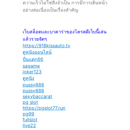
ความเร็วไม่ใช่สิ่งจำเป็น การมีการเดินหน้า
อย่างต่อเนื่องเป็นเรื่องสำคัญ
เว็บสล็อตและบาคาร่าของโครตดีเว็บนี้เล่น
แล้วรวยจัดๆ
https://918kissauto.tv
ดูหนังออนไลน์
ปั่นแตก66
sagame
joker123
ดูหนัง
pussy888
pussy888
sexybaccarat
pg slot
https://pgslot77.run
pg99
fullslot
live22