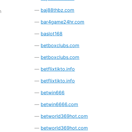
baj88thbz.com
ก
bar4game24hr.com
baslot168
betboxclubs.com
betboxclubs.com
betflixtikto.info
betflixtikto.info
betwin666
betwin6666.com
betworld369hot.com
betworld369hot.com