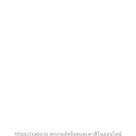
xabo.io
xabo.io - สล็อต PG
-
แท้ที่มาพร้อมกับ
สล็อต
โอกาสในการชนะ
PG
เงินจริง เงินรางวัล
แท้
สูงสุดกว่า 10 ล้าน
ที่มา
บาท ถอนได้ทันที
พร้อม
https://xabo.io ทุกเกมส์สล็อตและคาสิโนออนไลน์