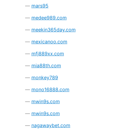
mars95
medee989.com
meekin365day.com
mexicanoo.com
mfj889xx.com
mia88th.com
monkey789
mono16888.com
mwin9s.com
mwin9s.com
nagawaybet.com