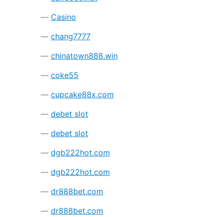
Casino
chang7777
chinatown888.win
coke55
cupcake88x.com
debet slot
debet slot
dgb222hot.com
dgb222hot.com
dr888bet.com
dr888bet.com