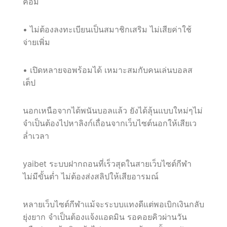
คอม
• ไม่ต้องลงทะเบียนเป็นสมาชิกเสริม ไม่เสียค่าใช้
จ่ายเพิ่ม
• เปิดหลายจอพร้อมได้ เหมาะสมกับคนเล่นบอลส
เต็ป
นอกเหนือจากได้พนันบอลแล้ว ยังได้ลุ้นแบบใหม่ๆไม่
จำเป็นต้องไปหาลิงก์เถื่อนจากเว็บไซต์นอกให้เสียเว
ล่ำเวลา
yaibet ระบบฝากถอนที่เร็วสุดในสายเว็บไซต์กีฬา
ไม่มีขั้นต่ำ ไม่ต้องส่งสลิปให้เสียอารมณ์
หลายเว็บไซต์กีฬาแม้จะระบบแทงดีแต่พอเบิกเงินกลับ
ยุ่งยาก จำเป็นต้องแจ้งแอดมิน รอคอยคิวผ่านวัน