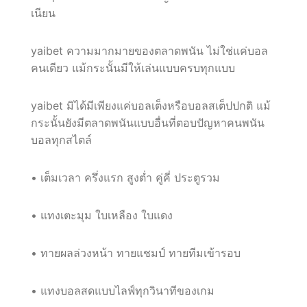
เนียน
yaibet ความมากมายของตลาดพนัน ไม่ใช่แค่บอล
คนเดียว แม้กระนั้นมีให้เล่นแบบครบทุกแบบ
yaibet มิได้มีเพียงแค่บอลเต็งหรือบอลสเต็ปปกติ แม้
กระนั้นยังมีตลาดพนันแบบอื่นที่ตอบปัญหาคนพนัน
บอลทุกสไตล์
• เต็มเวลา ครึ่งแรก สูงต่ำ คู่คี่ ประตูรวม
• แทงเตะมุม ใบเหลือง ใบแดง
• ทายผลล่วงหน้า ทายแชมป์ ทายทีมเข้ารอบ
• แทงบอลสดแบบไลฟ์ทุกวินาทีของเกม