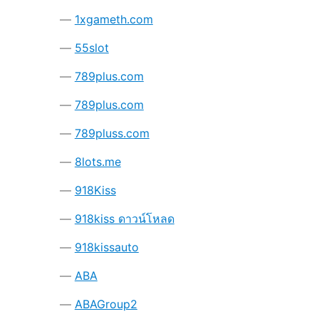
1xgameth.com
55slot
789plus.com
789plus.com
789pluss.com
8lots.me
918Kiss
918kiss ดาวน์โหลด
918kissauto
ABA
ABAGroup2