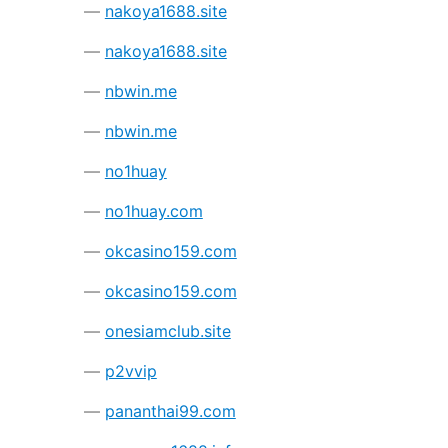
nakoya1688.site
nakoya1688.site
nbwin.me
nbwin.me
no1huay
no1huay.com
okcasino159.com
okcasino159.com
onesiamclub.site
p2vvip
pananthai99.com