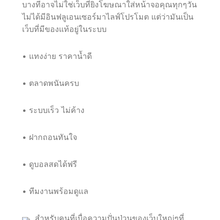
บางทีอาจไม่ใช่เว็บที่ยิงโฆษณาใส่หน้าจอคุณทุกๆวัน
ไม่ได้มีอินฟลูเอนเซอร์มาไลฟ์โปรโมต แต่ว่ามันเป็น
เว็บที่มีของแท้อยู่ในระบบ
• แทงง่าย ราคาน้ำดี
• ตลาดพนันครบ
• ระบบเร็ว ไม่ค้าง
• ฝากถอนทันใจ
• ดูบอลสดได้ฟรี
• ทีมงานพร้อมดูแล
สำหรับคนที่เบื่อความปั่นป่วนของเว็บใหญ่ๆที่