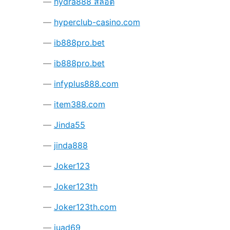
hydra888 สล็อต
hyperclub-casino.com
ib888pro.bet
ib888pro.bet
infyplus888.com
item388.com
Jinda55
jinda888
Joker123
Joker123th
Joker123th.com
juad69