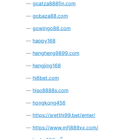
goatza888fin.com
gobaza88.com
gowingo88.com
happy168
hengheng9899.com
hengjing168
hi6bet.com
hiso8888s.com
hongkong456
https://sretthi99.bet/enter/
https://www.mfj889xx.com/