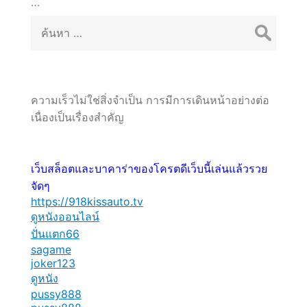
…
ค้นหา
สำหรับ:
ความเร็วไม่ใช่สิ่งจำเป็น การมีการเดินหน้าอย่างต่อ
เนื่องเป็นเรื่องสำคัญ
เว็บสล็อตและบาคาร่าของโครตดีเว็บนี้เล่นแล้วรวย
จัดๆ
https://918kissauto.tv
ดูหนังออนไลน์
ปั่นแตก66
sagame
joker123
ดูหนัง
pussy888