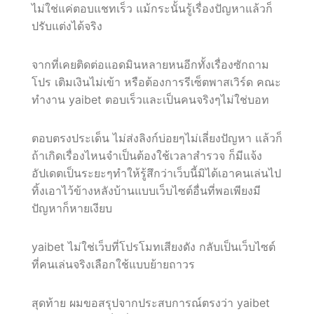
ไม่ใช่แค่ตอบแชทเร็ว แม้กระนั้นรู้เรื่องปัญหาแล้วก็
ปรับแต่งได้จริง
จากที่เคยติดต่อแอดมินหลายหนอีกทั้งเรื่องซักถาม
โปร เติมเงินไม่เข้า หรือต้องการรีเซ็ตพาสเวิร์ด คณะ
ทำงาน yaibet ตอบเร็วและเป็นคนจริงๆไม่ใช่บอท
ตอบตรงประเด็น ไม่ส่งลิงก์บ่อยๆไม่เลี่ยงปัญหา แล้วก็
ถ้าเกิดเรื่องไหนจำเป็นต้องใช้เวลาสำรวจ ก็มีแจ้ง
อัปเดตเป็นระยะๆทำให้รู้สึกว่าเว็บนี้มิได้เอาคนเล่นไป
ทิ้งเอาไว้ข้างหลังบ้านแบบเว็บไซต์อื่นที่พอเพียงมี
ปัญหาก็หายเงียบ
yaibet ไม่ใช่เว็บที่โปรโมทเสียงดัง กลับเป็นเว็บไซต์
ที่คนเล่นจริงเลือกใช้แบบย้ายถาวร
สุดท้าย ผมขอสรุปจากประสบการณ์ตรงว่า yaibet