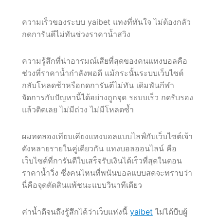
ความเร็วของระบบ yaibet แทงที่ทันใจ ไม่ต้องกลัว
กดการันตีไม่ทันช่วงราคาน้ำสวิง
ความรู้สึกที่น่าอารมณ์เสียที่สุดของคนแทงบอลคือ
ช่วงที่ราคาน้ำกำลังพอดี แม้กระนั้นระบบเว็บไซต์
กลับโหลดช้าหรือกดการันตีไม่ทัน เดิมพันกีฬา
จัดการกับปัญหานี้ได้อย่างถูกจุด ระบบเร็ว กดรับรอง
แล้วติดเลย ไม่มีถ่วง ไม่มีโหลดซ้ำ
ผมทดลองเทียบเคียงแทงบอลแบบไลฟ์กับเว็บไซต์เจ้า
ดังหลายรายในคู่เดียวกัน แทงบอลออนไลน์ คือ
เว็บไซต์ที่การันตีใบเสร็จรับเงินได้เร็วที่สุดในตอน
ราคาน้ำวิ่ง ซึ่งคนไหนที่พนันบอลแบบสดจะทราบว่า
นี่คือจุดตัดสินแพ้ชนะแบบวินาทีเดียว
ค่าน้ำดีจนถึงรู้สึกได้ว่าเว็บแห่งนี้
yaibet
ไม่ได้บีบผู้