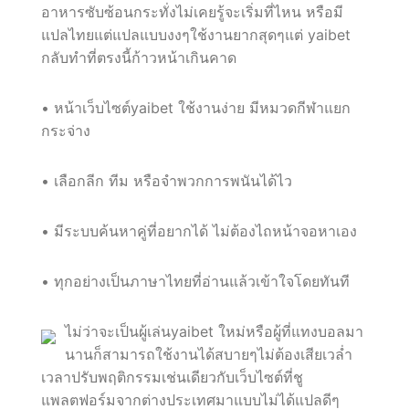
อาหารซับซ้อนกระทั่งไม่เคยรู้จะเริ่มที่ไหน หรือมี
แปลไทยแต่แปลแบบงงๆใช้งานยากสุดๆแต่ yaibet
กลับทำที่ตรงนี้ก้าวหน้าเกินคาด
• หน้าเว็บไซต์yaibet ใช้งานง่าย มีหมวดกีฬาแยก
กระจ่าง
• เลือกลีก ทีม หรือจำพวกการพนันได้ไว
• มีระบบค้นหาคู่ที่อยากได้ ไม่ต้องไถหน้าจอหาเอง
• ทุกอย่างเป็นภาษาไทยที่อ่านแล้วเข้าใจโดยทันที
ไม่ว่าจะเป็นผู้เล่นyaibet ใหม่หรือผู้ที่แทงบอลมา
นานก็สามารถใช้งานได้สบายๆไม่ต้องเสียเวล่ำ
เวลาปรับพฤติกรรมเช่นเดียวกับเว็บไซต์ที่ชู
แพลตฟอร์มจากต่างประเทศมาแบบไม่ได้แปลดีๆ