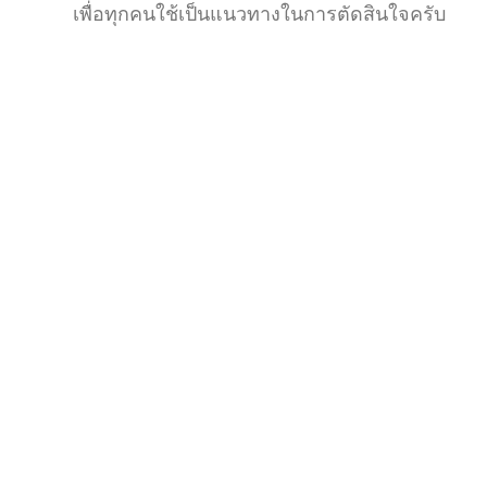
เพื่อทุกคนใช้เป็นแนวทางในการตัดสินใจครับ