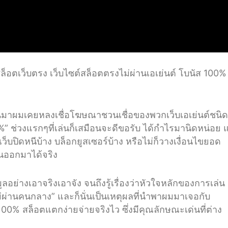
สล็อตเว็บตรง เว็บไซต์สล็อตตรงไม่ผ่านเอเย่นต์ โบนัส 100%
่านมาผมเคยหลงเชื่อโฆษณาชวนเชื่อของพวกเว็บเอเย่นต์ชนิ
” ช่วงแรกๆที่เล่นก็เสมือนจะดีขอรับ ได้กำไรมานิดหน่อย แ
็บปิดหนีบ้าง บล็อกยูสเซอร์บ้าง หรือไม่ก็วางเงื่อนไขยอด
งินออกมาได้จริง
ลอย่างเอาจริงเอาจัง จนถึงรู้เรื่องว่าหัวใจหลักของการเล่น
ม่ผ่านคนกลาง” และก็นั่นเป็นเหตุผลที่นำพาผมมาเจอกับ
00% สล็อตแตกง่ายจ่ายจริงไว ซึ่งมีคุณลักษณะเด่นที่ต่าง