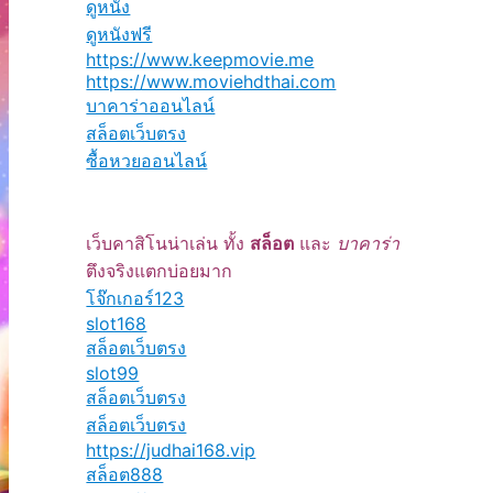
ดูหนัง
ดูหนังฟรี
https://www.keepmovie.me
https://www.moviehdthai.com
บาคาร่าออนไลน์
สล็อตเว็บตรง
ซื้อหวยออนไลน์
เว็บคาสิโนน่าเล่น ทั้ง
สล็อต
และ
บาคาร่า
ตึงจริงแตกบ่อยมาก
โจ๊กเกอร์123
slot168
สล็อตเว็บตรง
slot99
สล็อตเว็บตรง
สล็อตเว็บตรง
https://judhai168.vip
สล็อต888