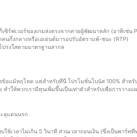
็เซิร์ฟเวอร์ของเกมส่งตรงจากค่ายผู้พัฒนาหลัก (อาทิเช่น 
คนกึ่งกลางหรือเอเย่นต์มารอปรับอัตราแพ้-ชนะ (RTP)
ย่างโปร่งใสตามมาตรฐานสากล
อแม้หฤโหด แต่สำหรับที่นี่ โปรโมชั่นโบนัส 100% สำหรั
 ทำให้พวกเรามีทุนเพิ่มขึ้นเป็นเท่าตัวสำหรับเพื่อการวางแ
งทะลุแดนนรก
เวลาไม่เกิน 5 วินาที ส่วนเวลาถอนเงิน (ซึ่งเป็นพาร์ทที่ท