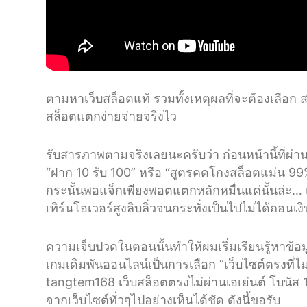
ตามหาเว็บสล็อตแท้ รวมทั้งเหตุผลที่จะต้องเลือก 
สล็อตแตกง่ายจ่ายจริงไว
รับสารภาพตามจริงเลยนะครับว่า ก่อนหน้านี้ที่ผ
“ฝาก 10 รับ 100” หรือ “สูตรคดโกงสล็อตแม่น 99%
กระนั้นพอแจ็กเพียงพอตแตกหลักหมื่นแค่นั้นล่ะ… เว
เทิร์นโอเวอร์สูงลิบลิ่วจนกระทั่งเป็นไปไม่ได้ถอนเ
ความเจ็บปวดในตอนนั้นทำให้ผมเริ่มเรียนรู้หาข้อมู
เกมเดิมพันออนไลน์เป็นการเลือก “เว็บไซต์ตรงที่ไ
tangtem168 เว็บสล็อตตรงไม่ผ่านเอเย่นต์ โบนัส 1
จากเว็บไซต์ทั่วๆไปอย่างเห็นได้ชัด ดังนี้ขอรับ