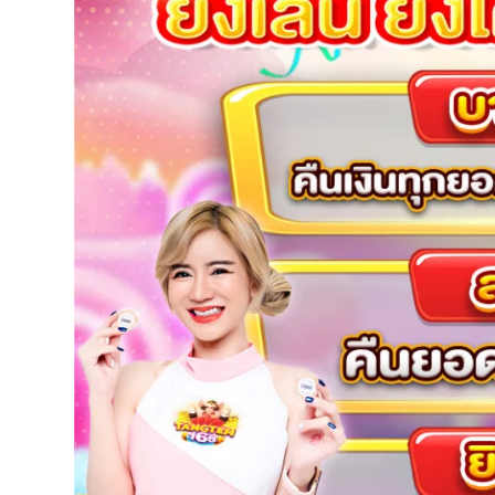
เงิน
รางวัล
สูงสุด
กว่า
10
ล้าน
บาท