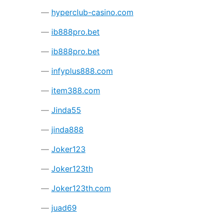
hyperclub-casino.com
ib888pro.bet
ib888pro.bet
infyplus888.com
item388.com
Jinda55
jinda888
Joker123
Joker123th
Joker123th.com
juad69