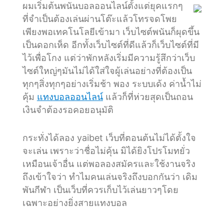
ถอน
ผมเริ่มต้นพนันบอลออนไลน์ตั้งแต่ยุคแรกๆ
ที่จำเป็นต้องเล่นผ่านโต๊ะแล้วโทรจดโพย
เพียงพอเทคโนโลยีเข้ามา เว็บไซต์พนันก็ผุดขึ้น
ได้
เป็นดอกเห็ด อีกทั้งเว็บไซต์ที่ดีแล้วก็เว็บไซต์ที่มี
ไว้เพื่อโกง แต่ว่าพักหลังเริ่มมีความรู้สึกว่าเว็บ
ทันที
ไซต์ใหญ่ๆมันไม่ได้ใส่ใจผู้เล่นอย่างที่ต้องเป็น
ทุกๆสิ่งทุกๆอย่างเริ่มช้า พอง ระบบเด้ง ค่าน้ำไม่
คุ้ม
แทงบอลออนไลน์
แล้วก็ที่ห่วยสุดเป็นถอน
เงินจำต้องรอคอยอนุมัติ
กระทั่งได้ลอง yaibet เว็บที่ตอนต้นไม่ได้ตั้งใจ
จะเล่น เพราะว่าชื่อไม่คุ้น มิได้ยิงโปรโมทยั่ว
เหมือนเจ้าอื่น แต่พอลองสมัครและใช้งานจริง
ถึงเข้าใจว่า ทำไมคนเล่นจริงถึงบอกกันว่า เดิม
พันกีฬา เป็นเว็บที่ควรเก็บไว้เล่นยาวๆโดย
เฉพาะอย่างยิ่งสายแทงบอล