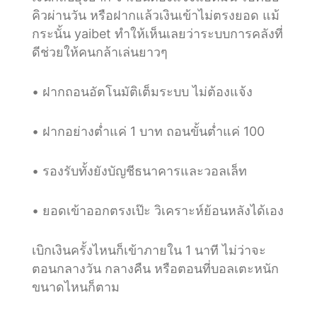
คิวผ่านวัน หรือฝากแล้วเงินเข้าไม่ตรงยอด แม้
กระนั้น yaibet ทำให้เห็นเลยว่าระบบการคลังที่
ดีช่วยให้คนกล้าเล่นยาวๆ
• ฝากถอนอัตโนมัติเต็มระบบ ไม่ต้องแจ้ง
• ฝากอย่างต่ำแค่ 1 บาท ถอนขั้นต่ำแค่ 100
• รองรับทั้งยังบัญชีธนาคารและวอลเล็ท
• ยอดเข้าออกตรงเป๊ะ วิเคราะห์ย้อนหลังได้เอง
เบิกเงินครั้งไหนก็เข้าภายใน 1 นาที ไม่ว่าจะ
ตอนกลางวัน กลางคืน หรือตอนที่บอลเตะหนัก
ขนาดไหนก็ตาม