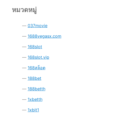
หมวดหมู่
037movie
1688vegasx.com
168slot
168slot.vip
168สล็อต
188bet
188betth
1xbetth
1xbit1