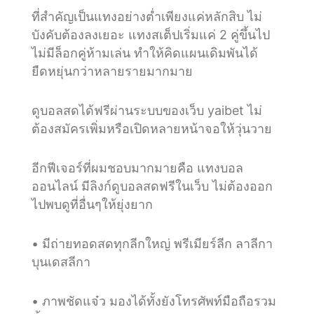
ที่สำคัญเป็นแทงอย่างต่ำเพียงแค่หลักสิบ ไม่
บังคับต้องลงเยอะ แทงสเต็ปเริ่มแค่ 2 คู่ขึ้นไป
ไม่มีล็อกคู่ห้ามเล่น ทำให้คิดแผนเดิมพันได้
ยืดหยุ่นกว่าหลายรายมากมาย
ดูบอลสดได้ฟรีผ่านระบบของเว็บ yaibet ไม่
ต้องสมัครเพิ่มหรือเปิดหลายหน้าจอให้วุ่นวาย
อีกฟีเจอร์ที่ผมชอบมากมายคือ แทงบอล
ออนไลน์ มีลิงก์ดูบอลสดฟรีในเว็บ ไม่ต้องออก
ไปพบดูที่อื่นๆให้ยุ่งยาก
• มีถ่ายทอดสดทุกลีกใหญ่ พรีเมียร์ลีก ลาลีกา
บุนเดสลีกา
• ภาพชัดแจ๋ว มองได้ทั้งยังโทรศัพท์มือถือรวม