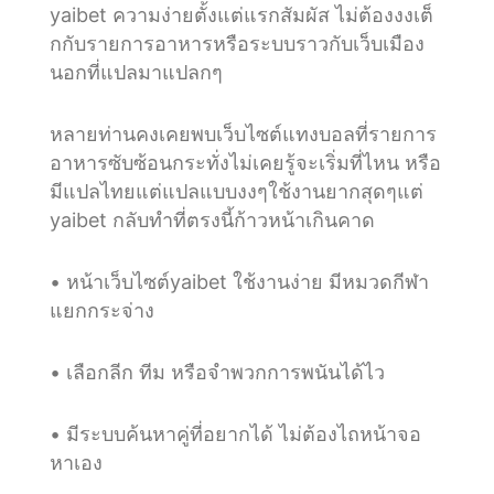
yaibet ความง่ายตั้งแต่แรกสัมผัส ไม่ต้องงงเต็
กกับรายการอาหารหรือระบบราวกับเว็บเมือง
นอกที่แปลมาแปลกๆ
หลายท่านคงเคยพบเว็บไซต์แทงบอลที่รายการ
อาหารซับซ้อนกระทั่งไม่เคยรู้จะเริ่มที่ไหน หรือ
มีแปลไทยแต่แปลแบบงงๆใช้งานยากสุดๆแต่
yaibet กลับทำที่ตรงนี้ก้าวหน้าเกินคาด
• หน้าเว็บไซต์yaibet ใช้งานง่าย มีหมวดกีฬา
แยกกระจ่าง
• เลือกลีก ทีม หรือจำพวกการพนันได้ไว
• มีระบบค้นหาคู่ที่อยากได้ ไม่ต้องไถหน้าจอ
หาเอง