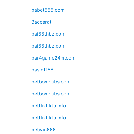
babet555.com
Baccarat
baj88thbz.com
baj88thbz.com
bar4game24hr.com
baslot168
betboxclubs.com
betboxclubs.com
betflixtikto.info
betflixtikto.info
betwin666