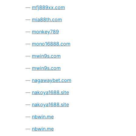
mfj889xx.com
mia88th.com
monkey789
mono16888.com
mwin9s.com
mwin9s.com
nagawaybet.com
nakoya1688.site
nakoya1688.site
nbwin.me
nbwin.me