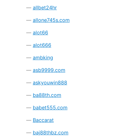
allbet24hr
allone745s.com
alot66
alot666
ambking
asb9999.com
askyouwin888
ba88th.com
babet555.com
Baccarat
baj88thbz.com