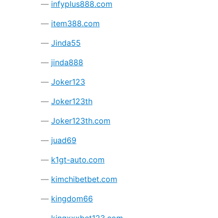
infyplus888.com
item388.com
Jinda55
jinda888
Joker123
Joker123th
Joker123th.com
juad69
k1gt-auto.com
kimchibetbet.com
kingdom66
kingxxxbet123.com