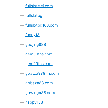
fullsloteiei.com
fullslotpg
fullslotpg168.com
funny18
gaojing888
gem99ths.com
gem99ths.com
goatza888fin.com
gobaza88.com
gowingo88.com
happy168