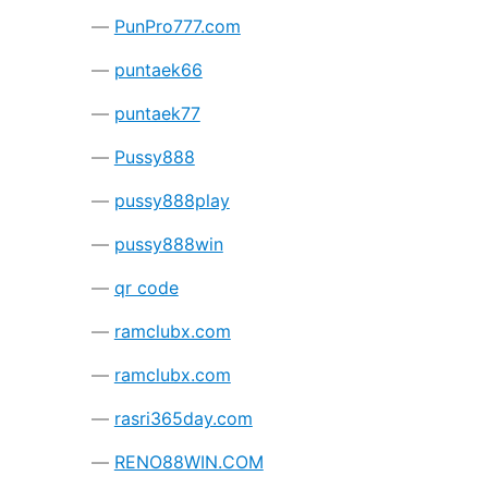
PunPro777.com
puntaek66
puntaek77
Pussy888
pussy888play
pussy888win
qr code
ramclubx.com
ramclubx.com
rasri365day.com
RENO88WIN.COM