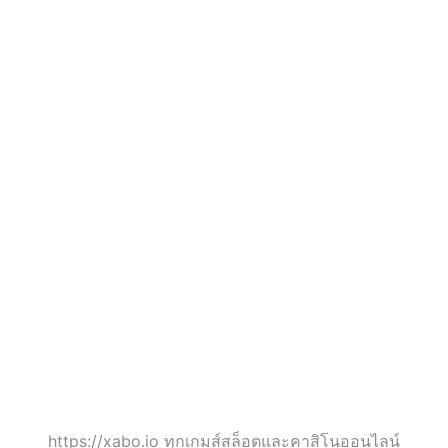
xabo.io
xabo.io - สล็อต PG
-
แท้ที่มาพร้อมกับ
สล็อต
โอกาสในการชนะ
PG
เงินจริง เงินรางวัล
แท้
สูงสุดกว่า 10 ล้าน
ที่มา
บาท ถอนได้ทันที
พร้อม
https://xabo.io ทุกเกมส์สล็อตและคาสิโนออนไลน์