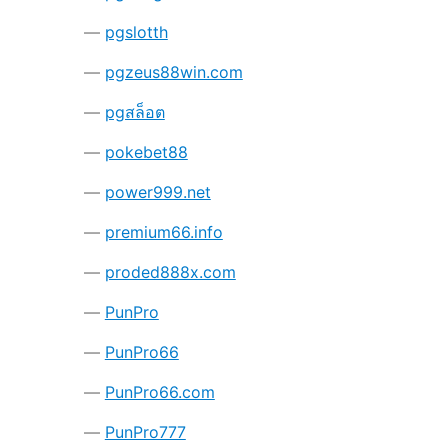
pgslotth
pgzeus88win.com
pgสล็อต
pokebet88
power999.net
premium66.info
proded888x.com
PunPro
PunPro66
PunPro66.com
PunPro777