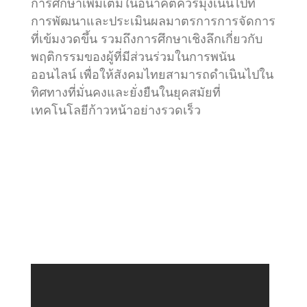
การศึกษาเพิ่มเติมในอนาคตควรมุ่งเน้นไปที่
การพัฒนาและประเมินผลมาตรการการจัดการ
ที่เข้มงวดขึ้น รวมถึงการศึกษาเชิงลึกเกี่ยวกับ
พฤติกรรมของผู้ที่มีส่วนร่วมในการพนัน
ออนไลน์ เพื่อให้สังคมไทยสามารถดำเนินไปใน
ทิศทางที่มั่นคงและยั่งยืนในยุคสมัยที่
เทคโนโลยีก้าวหน้าอย่างรวดเร็ว