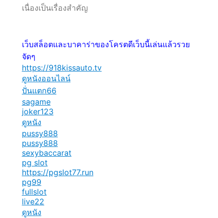
เนื่องเป็นเรื่องสำคัญ
เว็บสล็อตและบาคาร่าของโครตดีเว็บนี้เล่นแล้วรวย
จัดๆ
https://918kissauto.tv
ดูหนังออนไลน์
ปั่นแตก66
sagame
joker123
ดูหนัง
pussy888
pussy888
sexybaccarat
pg slot
https://pgslot77.run
pg99
fullslot
live22
ดูหนัง