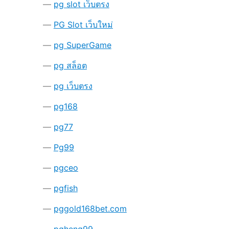
pg slot เว็บตรง
PG Slot เว็บใหม่
pg SuperGame
pg สล็อต
pg เว็บตรง
pg168
pg77
Pg99
pgceo
pgfish
pggold168bet.com
pgheng99