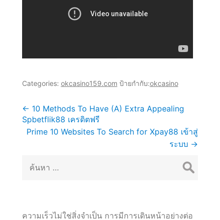
Categories:
okcasino159.com
ป้ายกำกับ:
okcasino
←
10 Methods To Have (A) Extra Appealing
แนะแนว
Spbetflik88 เครดิตฟรี
Prime 10 Websites To Search for Xpay88 เข้าสู่
เรื่อง
ระบบ
→
ค้นหา
สำหรับ:
ความเร็วไม่ใช่สิ่งจำเป็น การมีการเดินหน้าอย่างต่อ