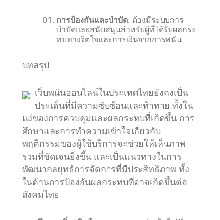
การป้องกันและบำบัด
: ต้องมีระบบการ
บำบัดและสนับสนุนสำหรับผู้ที่ได้รับผลกระ
ทบทางจิตใจและการเงินจากการพนัน
บทสรุป
เว็บพนันออนไลน์ในประเทศไทยยังคงเป็น
ประเด็นที่มีความซับซ้อนและท้าทาย ทั้งใน
แง่ของการควบคุมและผลกระทบที่เกิดขึ้น การ
ศึกษาและการทำความเข้าใจเกี่ยวกับ
พฤติกรรมของผู้ใช้บริการจะช่วยให้เห็นภาพ
รวมที่ชัดเจนยิ่งขึ้น และเป็นแนวทางในการ
พัฒนากลยุทธ์การจัดการที่มีประสิทธิภาพ ทั้ง
ในด้านการป้องกันผลกระทบที่อาจเกิดขึ้นต่อ
สังคมไทย