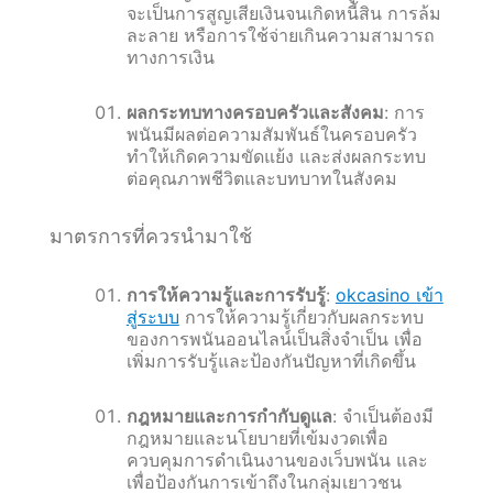
จะเป็นการสูญเสียเงินจนเกิดหนี้สิน การล้ม
ละลาย หรือการใช้จ่ายเกินความสามารถ
ทางการเงิน
ผลกระทบทางครอบครัวและสังคม
: การ
พนันมีผลต่อความสัมพันธ์ในครอบครัว
ทำให้เกิดความขัดแย้ง และส่งผลกระทบ
ต่อคุณภาพชีวิตและบทบาทในสังคม
มาตรการที่ควรนำมาใช้
การให้ความรู้และการรับรู้
:
okcasino เข้า
สู่ระบบ
การให้ความรู้เกี่ยวกับผลกระทบ
ของการพนันออนไลน์เป็นสิ่งจำเป็น เพื่อ
เพิ่มการรับรู้และป้องกันปัญหาที่เกิดขึ้น
กฎหมายและการกำกับดูแล
: จำเป็นต้องมี
กฎหมายและนโยบายที่เข้มงวดเพื่อ
ควบคุมการดำเนินงานของเว็บพนัน และ
เพื่อป้องกันการเข้าถึงในกลุ่มเยาวชน