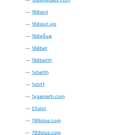
168slot
168slot.vip
168สล็อต
188bet
188betth
1xbetth
1xbit1
1xgameth.com
55slot
789plus.com
789plus.com