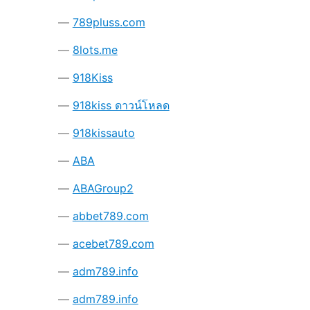
789pluss.com
8lots.me
918Kiss
918kiss ดาวน์โหลด
918kissauto
ABA
ABAGroup2
abbet789.com
acebet789.com
adm789.info
adm789.info