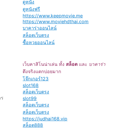
ดูหนัง
ดูหนังฟรี
https://www.keepmovie.me
https://www.moviehdthai.com
บาคาร่าออนไลน์
สล็อตเว็บตรง
ซื้อหวยออนไลน์
เว็บคาสิโนน่าเล่น ทั้ง
สล็อต
และ
บาคาร่า
ตึงจริงแตกบ่อยมาก
โจ๊กเกอร์123
slot168
สล็อตเว็บตรง
าร
slot99
สล็อตเว็บตรง
สล็อตเว็บตรง
https://judhai168.vip
สล็อต888