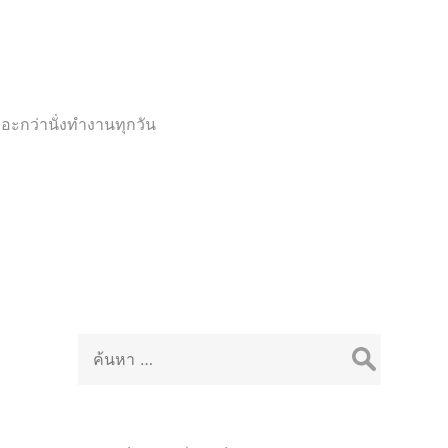
รชนะเงินจริง เงิน
อะกว่านั่งทำงานทุกวัน
Search
g
Contact
Welcome to the family!
for:
ค้นหา
สำหรับ: