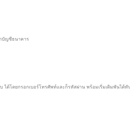
ือกบัญชีธนาคาร
้โดยกรอกเบอร์โทรศัพท์และก็รหัสผ่าน พร้อมเริ่มเดิมพันได้ทัน