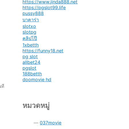
https://www.jinda888.net
https://pgslot99.life
pussy888
บาคาร่า
slotxo
slotpg
คลิปโป๊
1xbetth
https://funny18.net
pg slot
allbet24
pgslot
188betth
doomovie hd
ที
หมวดหมู่
037movie