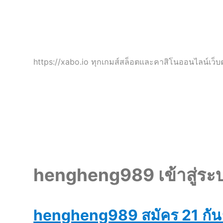
xabo.io
xabo.io - สล็อต PG แ
https://xabo.io ทุกเกมส์สล็อตและคาสิโนออนไลน์เว็บตร
-
รางวัลสูงสุดกว่า 10 ล
สล็อต
PG
แท้
hengheng989 เข้าสู่ระ
ที่มา
พร้อม
hengheng989 สมัคร 21 กัน