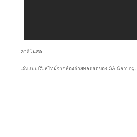
คาสิโนสด
เล่นแบบเรียลไทม์จากห้องถ่ายทอดสดของ SA Gaming, S