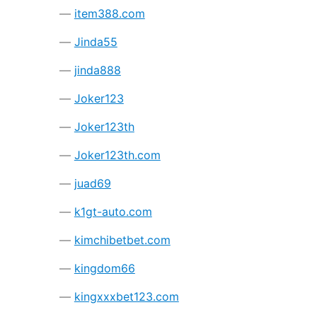
item388.com
Jinda55
jinda888
Joker123
Joker123th
Joker123th.com
juad69
k1gt-auto.com
kimchibetbet.com
kingdom66
kingxxxbet123.com