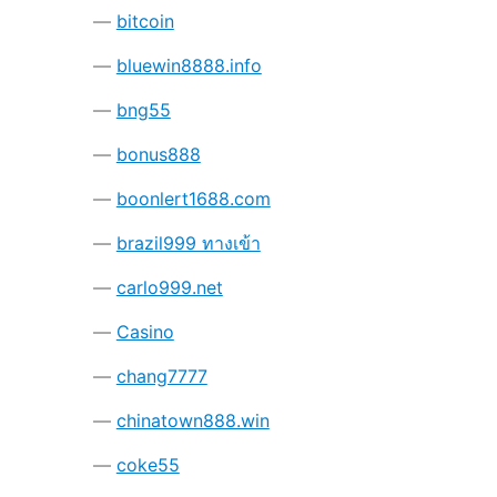
bitcoin
bluewin8888.info
bng55
bonus888
boonlert1688.com
brazil999 ทางเข้า
carlo999.net
Casino
chang7777
chinatown888.win
coke55