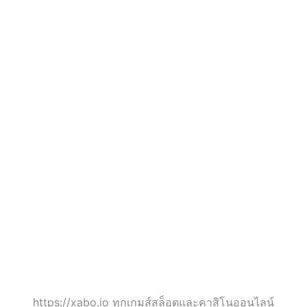
xabo.io
xabo.io - สล็อต PG
-
แท้ที่มาพร้อมกับ
สล็อต
โอกาสในการชนะ
PG
เงินจริง เงินรางวัล
แท้
สูงสุดกว่า 10 ล้าน
ที่มา
บาท ถอนได้ทันที
พร้อม
https://xabo.io ทุกเกมส์สล็อตและคาสิโนออนไลน์