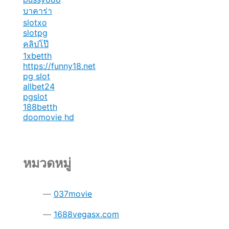
บาคาร่า
slotxo
slotpg
คลิปโป๊
1xbetth
https://funny18.net
pg slot
allbet24
pgslot
188betth
doomovie hd
หมวดหมู่
037movie
1688vegasx.com