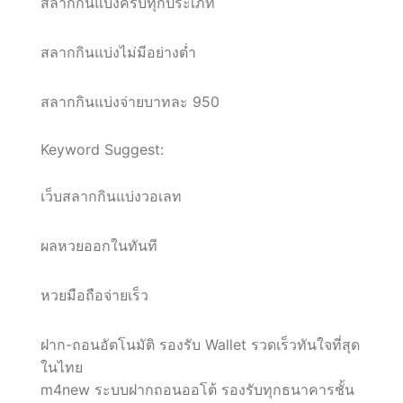
สลากกินแบ่งครบทุกประเภท
สลากกินแบ่งไม่มีอย่างต่ำ
สลากกินแบ่งจ่ายบาทละ 950
Keyword Suggest:
เว็บสลากกินแบ่งวอเลท
ผลหวยออกในทันที
หวยมือถือจ่ายเร็ว
ฝาก-ถอนอัตโนมัติ รองรับ Wallet รวดเร็วทันใจที่สุด
ในไทย
m4new ระบบฝากถอนออโต้ รองรับทุกธนาคารชั้น