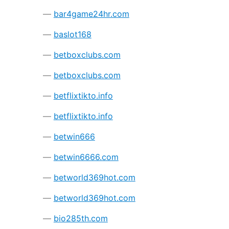
bar4game24hr.com
baslot168
betboxclubs.com
betboxclubs.com
betflixtikto.info
betflixtikto.info
betwin666
betwin6666.com
betworld369hot.com
betworld369hot.com
bio285th.com