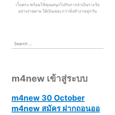
กับ
เว็บตรง พร้อมให้คุณสนุกไปกับการล่าเงินรางวัล
อย่างง่ายดาย ได้เงินเยอะกว่านั่งทำงานทุกวัน
Menu
☰
โอกาส
ใน
Search
for:
การ
ชนะ
m4new เข้าสู่ระบบ
เงิน
m4new 30 October
จริง
m4new สมัคร ฝากถอนออ