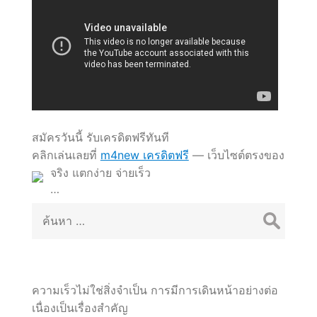
สมัครวันนี้ รับเครดิตฟรีทันที
คลิกเล่นเลยที่
m4new เครดิตฟรี
— เว็บไซต์ตรงของ
จริง แตกง่าย จ่ายเร็ว
…
ค้นหา
สำหรับ:
ความเร็วไม่ใช่สิ่งจำเป็น การมีการเดินหน้าอย่างต่อ
เนื่องเป็นเรื่องสำคัญ