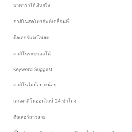
บาคาร่าได้เงินจริง
คาสิโนสดโทรศัพท์เคลื่อนที่
ดีลเลอร์แจกไพ่สด
คาสิโนระบบออโต้
Keyword Suggest:
คาสิโนไม่มีอย่างน้อย
เล่นคาสิโนออนไลน์ 24 ชั่วโมง
ดีลเลอร์สาวสวย