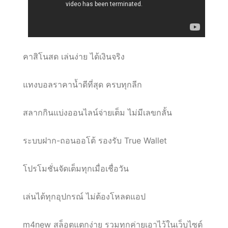
คาสิโนสด เล่นง่าย ได้เงินจริง
แทงบอลราคาน้ำดีที่สุด ครบทุกลีก
สลากกินแบ่งออนไลน์จ่ายเต็ม ไม่มีเลขกลั้น
ระบบฝาก-ถอนออโต้ รองรับ True Wallet
โปรโมชั่นจัดเต็มทุกเมื่อเชื่อวัน
เล่นได้ทุกอุปกรณ์ ไม่ต้องโหลดแอป
m4new สล็อตแตกง่าย รวมทุกค่ายเอาไว้ในเว็บไซต์