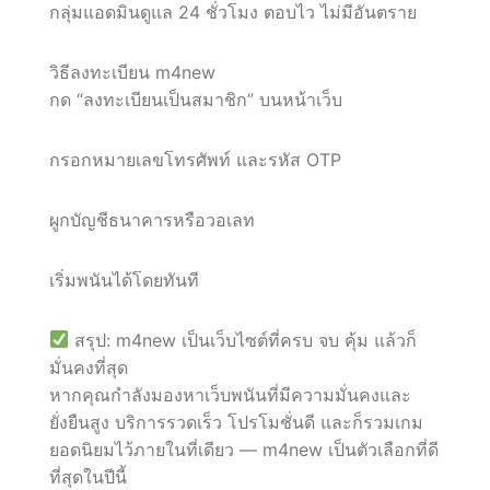
กลุ่มแอดมินดูแล 24 ชั่วโมง ตอบไว ไม่มีอันตราย
วิธีลงทะเบียน m4new
กด “ลงทะเบียนเป็นสมาชิก” บนหน้าเว็บ
กรอกหมายเลขโทรศัพท์ และรหัส OTP
ผูกบัญชีธนาคารหรือวอเลท
เริ่มพนันได้โดยทันที
สรุป: m4new เป็นเว็บไซต์ที่ครบ จบ คุ้ม แล้วก็
มั่นคงที่สุด
หากคุณกำลังมองหาเว็บพนันที่มีความมั่นคงและ
ยั่งยืนสูง บริการรวดเร็ว โปรโมชั่นดี และก็รวมเกม
ยอดนิยมไว้ภายในที่เดียว — m4new เป็นตัวเลือกที่ดี
ที่สุดในปีนี้