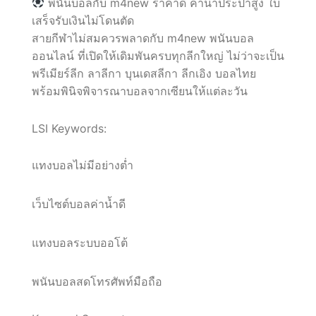
พนันบอลกับ m4new ราคาดี ค่าน้ำประปาสูง ใบ
เสร็จรับเงินไม่โดนตัด
สายกีฬาไม่สมควรพลาดกับ m4new พนันบอล
ออนไลน์ ที่เปิดให้เดิมพันครบทุกลีกใหญ่ ไม่ว่าจะเป็น
พรีเมียร์ลีก ลาลีกา บุนเดสลีกา ลีกเอิง บอลไทย
พร้อมพินิจพิจารณาบอลจากเซียนให้แต่ละวัน
LSI Keywords:
แทงบอลไม่มีอย่างต่ำ
เว็บไซต์บอลค่าน้ำดี
แทงบอลระบบออโต้
พนันบอลสดโทรศัพท์มือถือ