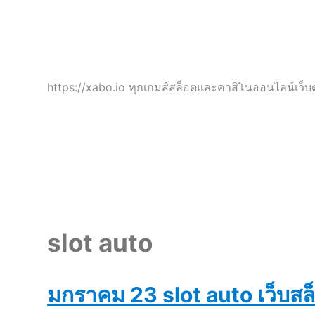
xabo.io
xabo.io - สล็อต PG แ
https://xabo.io ทุกเกมส์สล็อตและคาสิโนออนไลน์เว็บตร
-
รางวัลสูงสุดกว่า 10 ล
สล็อต
PG
แท้
slot auto
ที่มา
มกราคม 23 slot auto เว็บสล
พร้อม