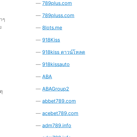
789plus.com
789pluss.com
นาๆ
ย
8lots.me
ม
918Kiss
918kiss ดาวน์โหลด
918kissauto
ABA
ABAGroup2
ตุ
abbet789.com
acebet789.com
adm789.info