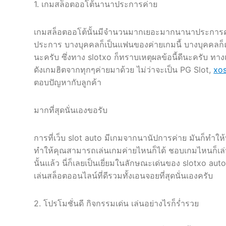
1. เกมสล็อตออโต้นานาประการค่าย
เกมสล็อตออโต้นั้นมีจำนวนมากเยอะมากนานาประการค่า
ประการ บางบุคคลก็เป็นแฟนของค่ายเกมนี้ บางบุคคลก
นะครับ ซึ่งทาง slotxo ก็ทราบเหตุผลข้อนี้ดีนะครับ ทางเ
ดังเกมฮิตจากทุกๆค่ายมาด้วย ไม่ว่าจะเป็น PG Slot,
xos
ตอบปัญหากับลูกค้า
มากที่สุดนั่นเองขอรับ
การที่เว็บ slot auto มีเกมจากนานัปการค่าย มันก็ทำให
ทำให้คุณสามารถเล่นเกมค่ายไหนก็ได้ ชอบเกมไหนก็เล่น
นั้นแล้ว นี่ก็เลยเป็นเยี่ยมในลักษณะเด่นของ slotxo 
เล่นสล็อตออนไลน์ที่ดีรวมทั้งเอนจอยที่สุดนั่นเองครับ
2. โปรโมชั่นดี กิจกรรมเด่น เล่นอย่างไรก็ร่ำรวย