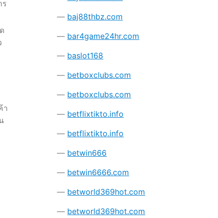
าร
baj88thbz.com
อด
bar4game24hr.com
ว
baslot168
betboxclubs.com
betboxclubs.com
ค้า
betflixtikto.info
อน
betflixtikto.info
betwin666
betwin6666.com
betworld369hot.com
betworld369hot.com