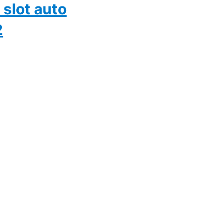
 slot auto
2