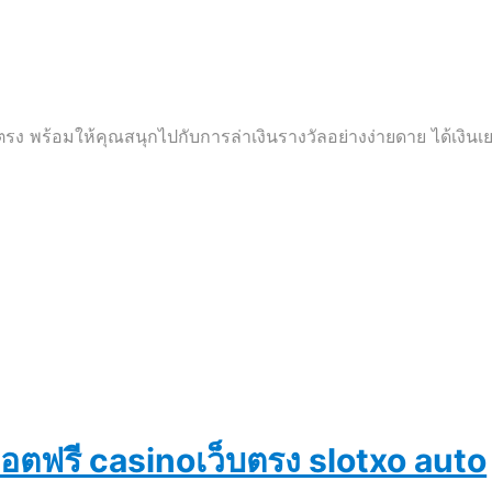
ท้ที่มาพร้อมกับโอกาสในกา
ง พร้อมให้คุณสนุกไปกับการล่าเงินรางวัลอย่างง่ายดาย ได้เงินเย
้านบาท ถอนได้ทันที
Blo
็อตฟรี casinoเว็บตรง slotxo auto