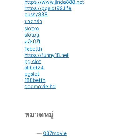
https://www.jinda888.net
https://pgslot99.life
pussy888
บาคาร่า
slotxo
slotpg
คลิปโป๊
1xbetth
https://funny18.net
pg slot
allbet24
pgslot
188betth
doomovie hd
หมวดหมู่
037movie