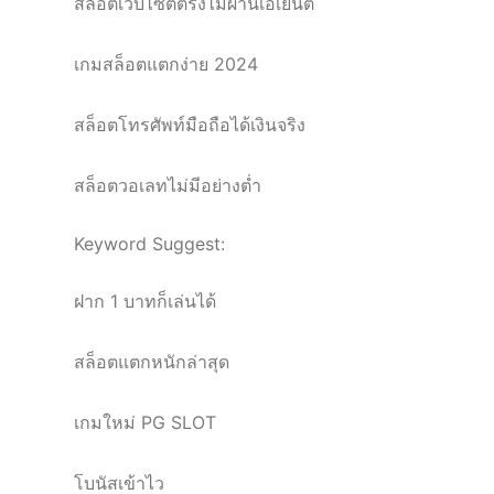
สล็อตเว็บไซต์ตรงไม่ผ่านเอเย่นต์
ถอน
เกมสล็อตแตกง่าย 2024
ได้
สล็อตโทรศัพท์มือถือได้เงินจริง
ทันที
สล็อตวอเลทไม่มีอย่างต่ำ
Keyword Suggest:
ฝาก 1 บาทก็เล่นได้
สล็อตแตกหนักล่าสุด
เกมใหม่ PG SLOT
โบนัสเข้าไว