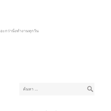
รชนะเงินจริง เงิน
อะกว่านั่งทำงานทุกวัน
Search
g
Contact
Welcome to the family!
for:
ค้นหา
สำหรับ: