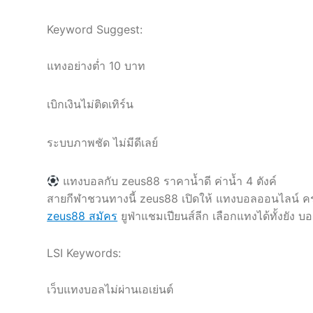
Keyword Suggest:
แทงอย่างต่ำ 10 บาท
เบิกเงินไม่ติดเทิร์น
ระบบภาพชัด ไม่มีดีเลย์
แทงบอลกับ zeus88 ราคาน้ำดี ค่าน้ำ 4 ตังค์
สายกีฬาชวนทางนี้ zeus88 เปิดให้ แทงบอลออนไลน์ ครบทุก
zeus88 สมัคร
ยูฟ่าแชมเปียนส์ลีก เลือกแทงได้ทั้งยัง บอ
LSI Keywords:
เว็บแทงบอลไม่ผ่านเอเย่นต์