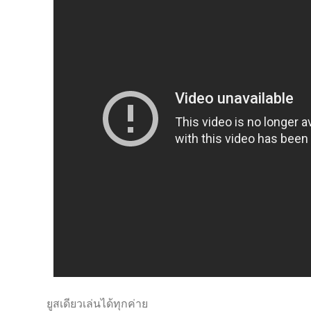
ยูสเดียวเล่นได้ทุกค่าย