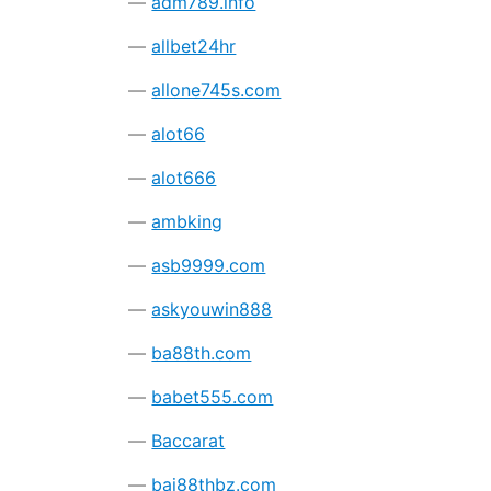
adm789.info
allbet24hr
allone745s.com
alot66
alot666
ambking
asb9999.com
askyouwin888
ba88th.com
babet555.com
Baccarat
baj88thbz.com