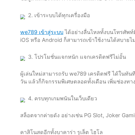
2. เข้าระบบได้ทุกเครื่องมือ
we789 เข้าสู่ระบบ
ได้อย่างลื่นไหลทั้งบนโทรศัพท
iOS หรือ Android ก็สามารถเข้าใช้งานได้สบายไม
3. โปรโมชั่นแจกหนัก แจกเครดิตฟรีไม่อั้น
ผู้เล่นใหม่สามารถรับ we789 เครดิตฟรี ได้ในทัน
วัน แล้วก็กิจกรรมพิเศษตลอดทั้งเดือน เพิ่มช่อง
4. ครบทุกเกมพนันในเว็บเดียว
สล็อตจากค่ายดัง อย่างเช่น PG Slot, Joker Gam
คาสิโนสดอีกทั้งบาคาร่า รูเล็ต ไฮโล