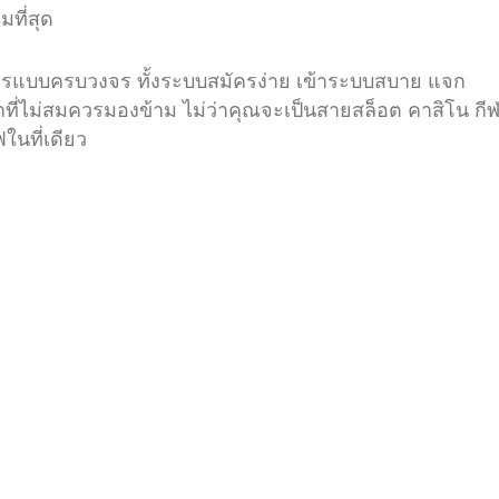
มที่สุด
การแบบครบวงจร ทั้งระบบสมัครง่าย เข้าระบบสบาย แจก
กที่ไม่สมควรมองข้าม ไม่ว่าคุณจะเป็นสายสล็อต คาสิโน กี
ฟในที่เดียว