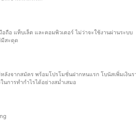
์มือถือ แท็บเล็ต และคอมพิวเตอร์ ไม่ว่าจะใช้งานผ่านระบบ
่มีสะดุด
ทีหลังจากสมัคร พร้อมโปรโมชั่นฝากหนแรก โบนัสเพิ่มเงินร
ทางในการทำกำไรได้อย่างสม่ำเสมอ
ing