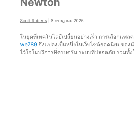
Newton
กับ
Scott Roberts
|
8 กรกฎาคม 2025
โอกาส
ในยุคที่เทคโนโลยีเปลี่ยนอย่างเร็ว การเลือกแพลตฟ
we789
จึงแปลงเป็นหนึ่งในเว็บไซต์ยอดนิยมของนัก
ใน
ไว้ใจในบริการที่ครบครัน ระบบที่ปลอดภัย รวมทั้งโบ
การ
ชนะ
เงิน
จริง