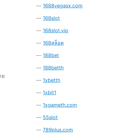
1688vegasx.com
168slot
168slot.vip
168สล็อต
188bet
188betth
าย
1xbetth
1xbit1
1xgameth.com
55slot
789plus.com