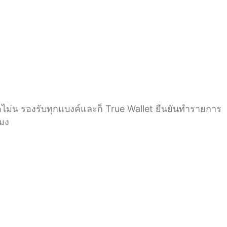
่น รองรับทุกแบงค์และก็ True Wallet ยืนยันทำรายการ
โมง