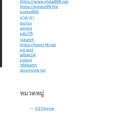
https://www.jinda888.net
https://pgslot99.life
pussy888
บาคาร่า
slotxo
slotpg
คลิปโป๊
1xbetth
https://funny18.net
pg slot
allbet24
pgslot
188betth
doomovie hd
หมวดหมู่
037movie