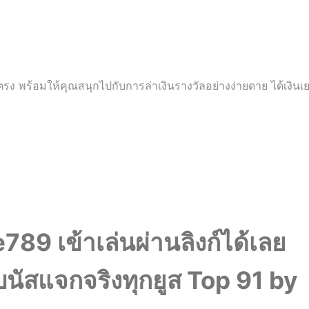
ท้ที่มาพร้อมกับโอกาสในกา
ง พร้อมให้คุณสนุกไปกับการล่าเงินรางวัลอย่างง่ายดาย ได้เงินเย
้านบาท ถอนได้ทันที
Blo
 เข้าเล่นผ่านลิงก์ได้เลย
บนัสแจกจริงทุกยูส Top 91 by