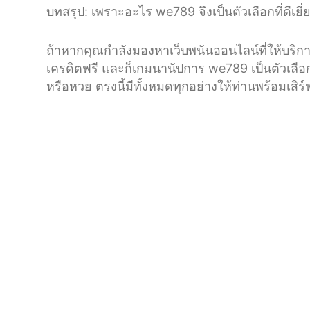
บทสรุป: เพราะอะไร we789 จึงเป็นตัวเลือกที่ดีเยี่ย
ถ้าหากคุณกำลังมองหาเว็บพนันออนไลน์ที่ให้บริ
เครดิตฟรี และก็เกมนานัปการ we789 เป็นตัวเลือ
หรือหวย ตรงนี้มีทั้งหมดทุกอย่างให้ท่านพร้อมเสิร์