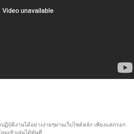
ฏิบัติงานได้อย่างง่ายๆผ่านเว็บไซต์หลัก เพียงแค่กรอก
อมเข้าเล่นได้ทันที