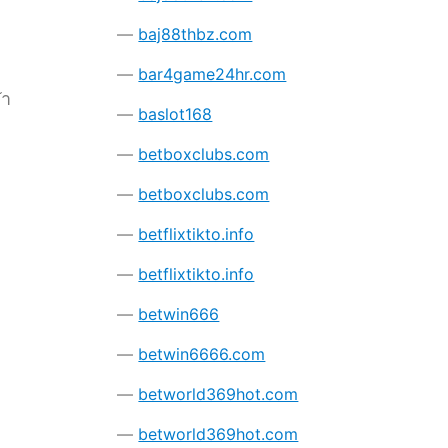
baj88thbz.com
bar4game24hr.com
ฬา
baslot168
betboxclubs.com
betboxclubs.com
betflixtikto.info
betflixtikto.info
betwin666
betwin6666.com
betworld369hot.com
betworld369hot.com